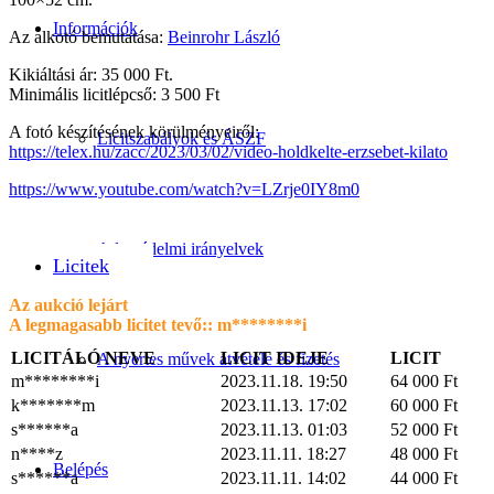
Információk
Az alkotó bemutatása:
Beinrohr László
Kikiáltási ár: 35 000 Ft.
Minimális licitlépcső: 3 500 Ft
A fotó készítésének körülményeiről:
Licitszabályok és ÁSZF
https://telex.hu/zacc/2023/03/02/video-holdkelte-erzsebet-kilato
https://www.youtube.com/watch?v=LZrje0IY8m0
Adatvédelmi irányelvek
Licitek
Az aukció lejárt
A legmagasabb licitet tevő::
m********i
LICITÁLÓ NEVE
LICIT IDEJE
LICIT
A nyertes művek átvétele és fizetés
m********i
2023.11.18. 19:50
64 000
Ft
k*******m
2023.11.13. 17:02
60 000
Ft
s******a
2023.11.13. 01:03
52 000
Ft
n****z
2023.11.11. 18:27
48 000
Ft
Belépés
s******a
2023.11.11. 14:02
44 000
Ft