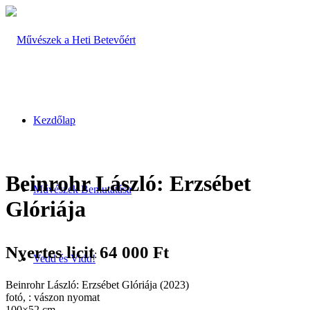
Kezdőlap
Beinrohr László: Erzsébet
Művészek Bemutatása
Glóriája
Nyertes licit
64 000
Ft
:
Vedd és Vidd!
Beinrohr László: Erzsébet Glóriája (2023)
fotó, : vászon nyomat
100×52 cm.