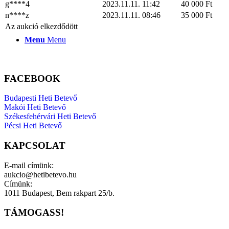
g****4
2023.11.11. 11:42
40 000
Ft
n****z
2023.11.11. 08:46
35 000
Ft
Az aukció elkezdődött
Menu
Menu
FACEBOOK
Budapesti Heti Betevő
Makói Heti Betevő
Székesfehérvári Heti Betevő
Pécsi Heti Betevő
KAPCSOLAT
E-mail címünk:
aukcio@hetibetevo.hu
Címünk:
1011 Budapest, Bem rakpart 25/b.
TÁMOGASS!