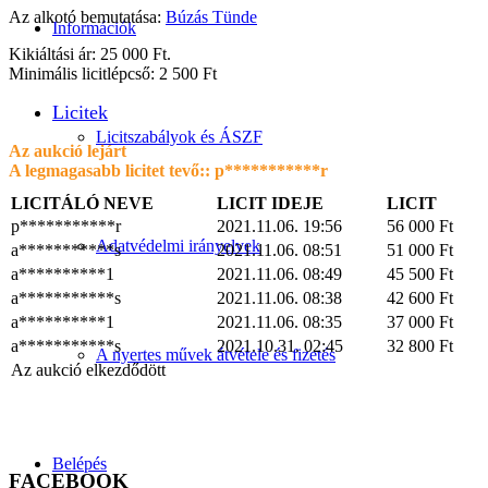
Az alkotó bemutatása:
Búzás Tünde
Információk
Kikiáltási ár: 25 000 Ft.
Minimális licitlépcső: 2 500 Ft
Licitek
Licitszabályok és ÁSZF
Az aukció lejárt
A legmagasabb licitet tevő::
p***********r
LICITÁLÓ NEVE
LICIT IDEJE
LICIT
p***********r
2021.11.06. 19:56
56 000
Ft
Adatvédelmi irányelvek
a***********s
2021.11.06. 08:51
51 000
Ft
a**********1
2021.11.06. 08:49
45 500
Ft
a***********s
2021.11.06. 08:38
42 600
Ft
a**********1
2021.11.06. 08:35
37 000
Ft
a***********s
2021.10.31. 02:45
32 800
Ft
A nyertes művek átvétele és fizetés
Az aukció elkezdődött
Belépés
FACEBOOK