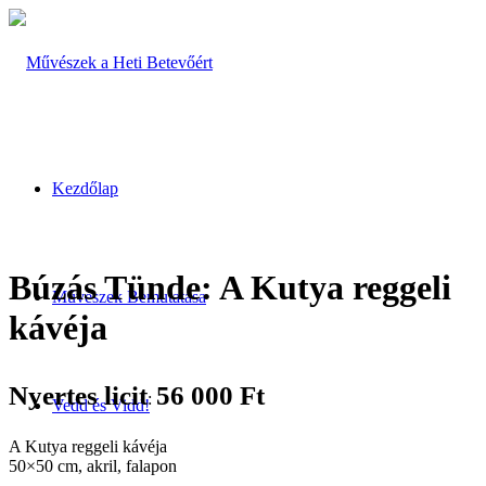
Kezdőlap
Búzás Tünde: A Kutya reggeli
Művészek Bemutatása
kávéja
Nyertes licit
56 000
Ft
:
Vedd és Vidd!
A Kutya reggeli kávéja
50×50 cm, akril, falapon