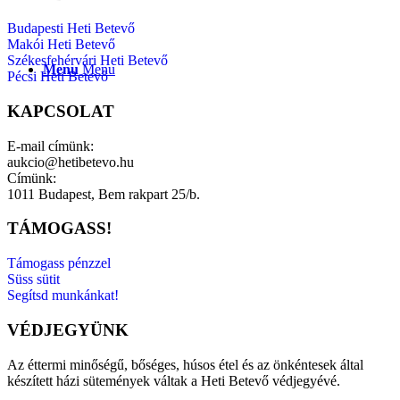
Budapesti Heti Betevő
Makói Heti Betevő
Székesfehérvári Heti Betevő
Menu
Menu
Pécsi Heti Betevő
KAPCSOLAT
E-mail címünk:
aukcio@hetibetevo.hu
Címünk:
1011 Budapest, Bem rakpart 25/b.
TÁMOGASS!
Támogass pénzzel
Süss sütit
Segítsd munkánkat!
VÉDJEGYÜNK
Az éttermi minőségű, bőséges, húsos étel és az önkéntesek által
készített házi sütemények váltak a Heti Betevő védjegyévé.