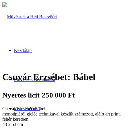
Kezdőlap
Csuvár Erzsébet: Bábel
Művészek Bemutatása
Nyertes licit
250 000
Ft
:
Vedd és Vidd!
Csuvár Erzsébet: Bábel
monotípiáról giclée technikával készült számozott, aláírt art print,
fehér keretben
43 x 53 cm