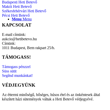
Budapesti Heti Betevő
Makói Heti Betevő
Székesfehérvári Heti Betevő
Pécsi Heti Betevő
Menu
Menu
KAPCSOLAT
E-mail címünk:
aukcio@hetibetevo.hu
Címünk:
1011 Budapest, Bem rakpart 25/b.
TÁMOGASS!
Támogass pénzzel
Süss sütit
Segítsd munkánkat!
VÉDJEGYÜNK
Az éttermi minőségű, bőséges, húsos étel és az önkéntesek által
készített házi sütemények váltak a Heti Betevő védjegyévé.