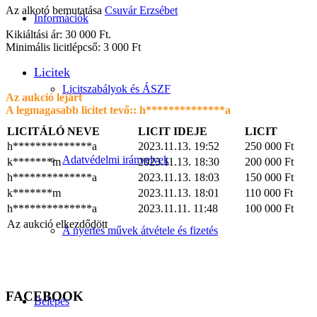
Az alkotó bemutatása
Csuvár Erzsébet
Információk
Kikiáltási ár: 30 000 Ft.
Minimális licitlépcső: 3 000 Ft
Licitek
Licitszabályok és ÁSZF
Az aukció lejárt
A legmagasabb licitet tevő::
h**************a
LICITÁLÓ NEVE
LICIT IDEJE
LICIT
h**************a
2023.11.13. 19:52
250 000
Ft
Adatvédelmi irányelvek
k*******m
2023.11.13. 18:30
200 000
Ft
h**************a
2023.11.13. 18:03
150 000
Ft
k*******m
2023.11.13. 18:01
110 000
Ft
h**************a
2023.11.11. 11:48
100 000
Ft
Az aukció elkezdődött
A nyertes művek átvétele és fizetés
FACEBOOK
Belépés