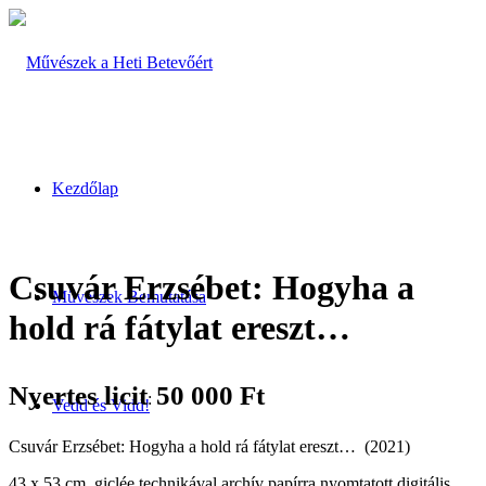
Kezdőlap
Csuvár Erzsébet: Hogyha a
Művészek Bemutatása
hold rá fátylat ereszt…
Nyertes licit
50 000
Ft
:
Vedd és Vidd!
Csuvár Erzsébet: Hogyha a hold rá fátylat ereszt… (2021)
43 x 53 cm, giclée technikával archív papírra nyomtatott digitális