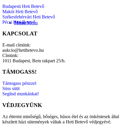
Budapesti Heti Betevő
Makói Heti Betevő
Székesfehérvári Heti Betevő
Pécsi Heti Betevő
Menu
Menu
KAPCSOLAT
E-mail címünk:
aukcio@hetibetevo.hu
Címünk:
1011 Budapest, Bem rakpart 25/b.
TÁMOGASS!
Támogass pénzzel
Süss sütit
Segítsd munkánkat!
VÉDJEGYÜNK
Az éttermi minőségű, bőséges, húsos étel és az önkéntesek által
készített házi sütemények váltak a Heti Betevő védjegyévé.