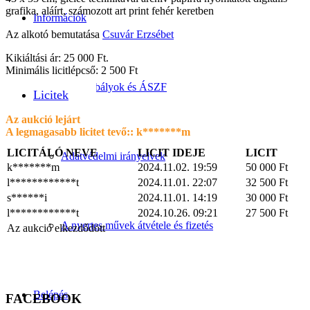
grafika, aláírt, számozott art print fehér keretben
Információk
Az alkotó bemutatása
Csuvár Erzsébet
Kikiáltási ár: 25 000 Ft.
Minimális licitlépcső: 2 500 Ft
Licitszabályok és ÁSZF
Licitek
Az aukció lejárt
A legmagasabb licitet tevő::
k*******m
LICITÁLÓ NEVE
LICIT IDEJE
LICIT
Adatvédelmi irányelvek
k*******m
2024.11.02. 19:59
50 000
Ft
l************t
2024.11.01. 22:07
32 500
Ft
s******i
2024.11.01. 14:19
30 000
Ft
l************t
2024.10.26. 09:21
27 500
Ft
A nyertes művek átvétele és fizetés
Az aukció elkezdődött
Belépés
FACEBOOK