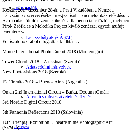
Információk
Készült 2017 december 28-án a Pesti Vigadóban a Nemzeti
Táncszínház szervezésében megvalósult Táncmelodikák előadáson.
Az előadás többféle zenei stílus és a flamenco tánc fúziója, melyben
Pirók Zsófia és a Melodika Project kiváló zenészei egyedi műfajt
teremtenek.
Licitszabályok és ÁSZF
Fotószalonok, ahol elfogadták kiállításra:
Monte International Photo Circuit 2018 (Montenegro)
Tower Circuit 2018 – Aleksinac (Szerbia)
Adatvédelmi irányelvek
New Photovisions 2018 (Szerbia)
F2 Circuito 2018 – Buenos Aires (Argentina)
Oman 2nd International Circuit – Barka, Doqum (Omán)
A nyertes művek átvétele és fizetés
3rd Nordic Digital Circuit 2018
5th Pannonia Reflections 2018 (Szlovénia)
16th Triennial Exhibition „Theatre in the Photographic Art”
Belépés
(Szerbia)