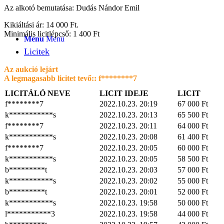
Az alkotó bemutatása: Dudás Nándor Emil
Kikiáltási ár: 14 000 Ft.
Minimális licitlépcső: 1 400 Ft
Menu
Menu
Licitek
Az aukció lejárt
A legmagasabb licitet tevő::
f********7
LICITÁLÓ NEVE
LICIT IDEJE
LICIT
f********7
2022.10.23. 20:19
67 000
Ft
k***********s
2022.10.23. 20:13
65 500
Ft
f********7
2022.10.23. 20:11
64 000
Ft
k***********s
2022.10.23. 20:08
61 400
Ft
f********7
2022.10.23. 20:05
60 000
Ft
k***********s
2022.10.23. 20:05
58 500
Ft
b*********t
2022.10.23. 20:03
57 000
Ft
k***********s
2022.10.23. 20:02
55 000
Ft
b*********t
2022.10.23. 20:01
52 000
Ft
k***********s
2022.10.23. 19:58
50 000
Ft
l***********3
2022.10.23. 19:58
44 000
Ft