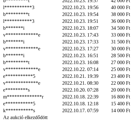
b*********t
2022.10.23. 19:57
42 000
Ft
l***********3
2022.10.23. 19:56
40 000
Ft
b*********t
2022.10.23. 19:54
38 000
Ft
l***********3
2022.10.23. 19:51
36 000
Ft
b*******i
2022.10.23. 18:07
34 500
Ft
v*************e
2022.10.23. 17:43
33 000
Ft
b*******i
2022.10.23. 17:33
31 500
Ft
v*************e
2022.10.23. 17:27
30 000
Ft
b*******i
2022.10.23. 16:51
28 500
Ft
b*********t
2022.10.23. 16:08
27 000
Ft
v*************e
2022.10.22. 07:14
25 000
Ft
e***********5
2022.10.21. 19:39
23 400
Ft
v*************e
2022.10.21. 08:30
22 000
Ft
e*********s
2022.10.20. 07:28
20 000
Ft
m**************r
2022.10.18. 22:39
16 800
Ft
e***********5
2022.10.18. 12:18
15 400
Ft
k***********s
2022.10.17. 07:59
14 000
Ft
Az aukció elkezdődött