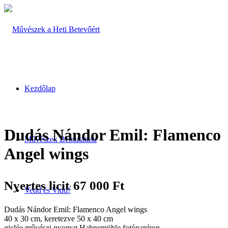
Kezdőlap
Dudás Nándor Emil: Flamenco
Művészek Bemutatása
Angel wings
Nyertes licit
67 000
Ft
:
Vedd és Vidd!
Dudás Nándor Emil: Flamenco Angel wings
40 x 30 cm, keretezve 50 x 40 cm
giclée művészi nyomat Hahnemühle fotópapíron