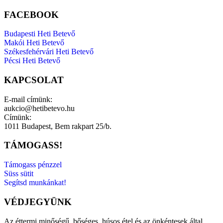
FACEBOOK
Budapesti Heti Betevő
Makói Heti Betevő
Székesfehérvári Heti Betevő
Pécsi Heti Betevő
KAPCSOLAT
E-mail címünk:
aukcio@hetibetevo.hu
Címünk:
1011 Budapest, Bem rakpart 25/b.
TÁMOGASS!
Támogass pénzzel
Süss sütit
Segítsd munkánkat!
VÉDJEGYÜNK
Az éttermi minőségű, bőséges, húsos étel és az önkéntesek által