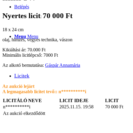
Belépés
Nyertes licit
70 000
Ft
:
18 x 24 cm
Menu
Menu
olaj, hímzés, vegyes technika, vászon
Kikiáltási ár: 70.000 Ft
Minimális licitlépcső: 7000 Ft
Az alkotó bemutatása:
Gáspár Annamária
Licitek
Az aukció lejárt
A legmagasabb licitet tevő::
n**********i
LICITÁLÓ NEVE
LICIT IDEJE
LICIT
n**********i
2025.11.15. 19:58
70 000
Ft
Az aukció elkezdődött