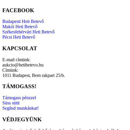
FACEBOOK
Budapesti Heti Betevő
Makói Heti Betevő
Székesfehérvári Heti Betevő
Pécsi Heti Betevő
KAPCSOLAT
E-mail címünk:
aukcio@hetibetevo.hu
Címünk:
1011 Budapest, Bem rakpart 25/b.
TÁMOGASS!
Támogass pénzzel
Süss sütit
Segítsd munkánkat!
VÉDJEGYÜNK