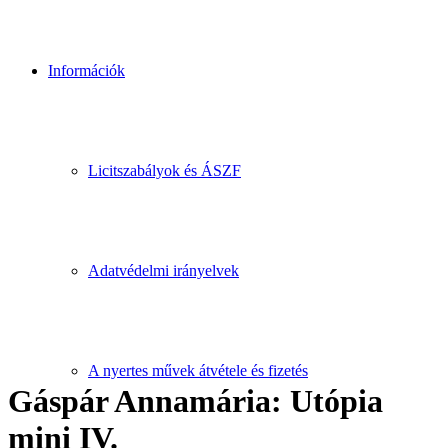
Információk
Licitszabályok és ÁSZF
Adatvédelmi irányelvek
A nyertes művek átvétele és fizetés
Gáspár Annamária: Utópia
mini IV.