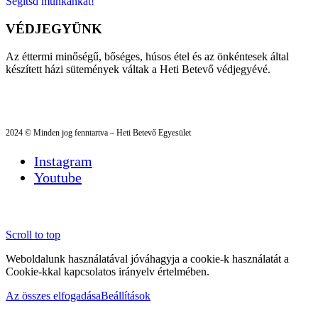
Segítsd munkánkat!
VÉDJEGYÜNK
Az éttermi minőségű, bőséges, húsos étel és az önkéntesek által
készített házi sütemények váltak a Heti Betevő védjegyévé.
2024 © Minden jog fenntartva – Heti Betevő Egyesület
Instagram
Youtube
Scroll to top
Weboldalunk használatával jóváhagyja a cookie-k használatát a
Cookie-kkal kapcsolatos irányelv értelmében.
Az összes elfogadása
Beállítások