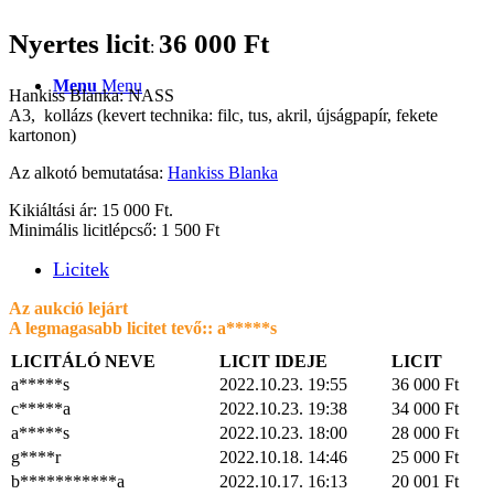
Nyertes licit
36 000
Ft
:
Menu
Menu
Hankiss Blanka: NASS
A3, kollázs (kevert technika: filc, tus, akril, újságpapír, fekete
kartonon)
Az alkotó bemutatása:
Hankiss Blanka
Kikiáltási ár: 15 000 Ft.
Minimális licitlépcső: 1 500 Ft
Licitek
Az aukció lejárt
A legmagasabb licitet tevő::
a*****s
LICITÁLÓ NEVE
LICIT IDEJE
LICIT
a*****s
2022.10.23. 19:55
36 000
Ft
c*****a
2022.10.23. 19:38
34 000
Ft
a*****s
2022.10.23. 18:00
28 000
Ft
g****r
2022.10.18. 14:46
25 000
Ft
b***********a
2022.10.17. 16:13
20 001
Ft