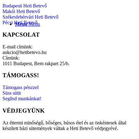
Budapesti Heti Betevő
Makói Heti Betevő
Székesfehérvári Heti Betevő
Pécsi Heti Betevő
Menu
Menu
KAPCSOLAT
E-mail címünk:
aukcio@hetibetevo.hu
Címünk:
1011 Budapest, Bem rakpart 25/b.
TÁMOGASS!
Támogass pénzzel
Süss sütit
Segítsd munkánkat!
VÉDJEGYÜNK
Az éttermi minőségű, bőséges, húsos étel és az önkéntesek által
készített házi sütemények váltak a Heti Betevő védjegyévé.