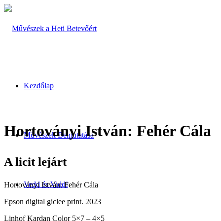
Kezdőlap
Hortoványi István: Fehér Cála
Művészek Bemutatása
A licit lejárt
Vedd és Vidd!
Hortoványi István: Fehér Cála
Epson digital giclee print. 2023
Linhof Kardan Color 5×7 – 4×5