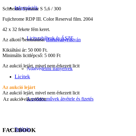
Információk
Schneider Symmar S 5,6 / 300
Fujichrome RDP III. Color Reserval film. 2004
42 x 32 fekete fém keret.
Licitszabályok és ÁSZF
Az alkotó bemutatása:
Hortoványi István
Kikiáltási ár: 50 000 Ft.
Minimális licitlépcső: 5 000 Ft
Az aukció lejárt, mivel nem érkezett licit
Adatvédelmi irányelvek
Licitek
Az aukció lejárt
Az aukció lejárt, mivel nem érkezett licit
A nyertes művek átvétele és fizetés
Az aukció elkezdődött
Belépés
FACEBOOK