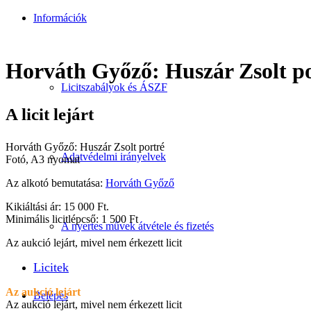
Információk
Horváth Győző: Huszár Zsolt p
Licitszabályok és ÁSZF
A licit lejárt
Horváth Győző: Huszár Zsolt portré
Adatvédelmi irányelvek
Fotó, A3 nyomat
Az alkotó bemutatása:
Horváth Győző
Kikiáltási ár: 15 000 Ft.
Minimális licitlépcső: 1 500 Ft
A nyertes művek átvétele és fizetés
Az aukció lejárt, mivel nem érkezett licit
Licitek
Az aukció lejárt
Belépés
Az aukció lejárt, mivel nem érkezett licit