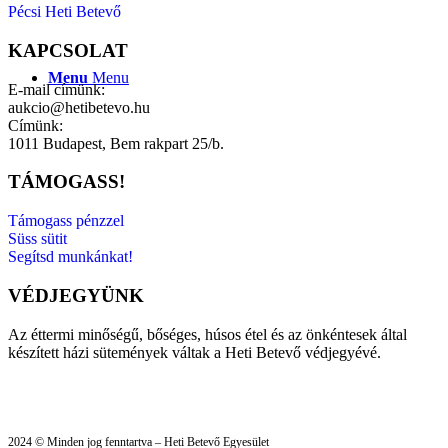
Pécsi Heti Betevő
KAPCSOLAT
Menu
Menu
E-mail címünk:
aukcio@hetibetevo.hu
Címünk:
1011 Budapest, Bem rakpart 25/b.
TÁMOGASS!
Támogass pénzzel
Süss sütit
Segítsd munkánkat!
VÉDJEGYÜNK
Az éttermi minőségű, bőséges, húsos étel és az önkéntesek által
készített házi sütemények váltak a Heti Betevő védjegyévé.
2024 © Minden jog fenntartva – Heti Betevő Egyesület