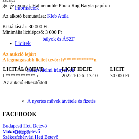
giclée nyomat, Hahnemühle Photo Rag Baryta papíron
Információk
Az alkotó bemutatása:
Kleb Attila
Kikiáltási ár: 30 000 Ft.
Minimális licitlépcső: 3 000 Ft
Licitszabályok és ÁSZF
Licitek
Az aukció lejárt
A legmagasabb licitet tevő::
h************n
LICITÁLÓ NEVE
LICIT IDEJE
LICIT
Adatvédelmi irányelvek
h************n
2022.10.26. 13:10
30 000
Ft
Az aukció elkezdődött
A nyertes művek átvétele és fizetés
FACEBOOK
Budapesti Heti Betevő
Makói Heti Betevő
Belépés
Székesfehérvári Heti Betevő