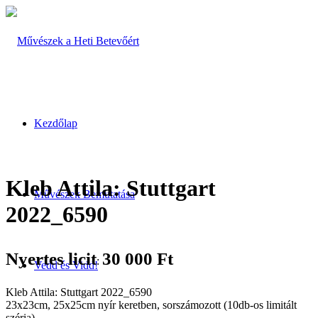
Kezdőlap
Kleb Attila: Stuttgart
Művészek Bemutatása
2022_6590
Nyertes licit
30 000
Ft
:
Vedd és Vidd!
Kleb Attila: Stuttgart 2022_6590
23x23cm, 25x25cm nyír keretben, sorszámozott (10db-os limitált
széria)