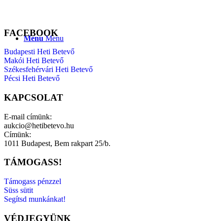
FACEBOOK
Menu
Menu
Budapesti Heti Betevő
Makói Heti Betevő
Székesfehérvári Heti Betevő
Pécsi Heti Betevő
KAPCSOLAT
E-mail címünk:
aukcio@hetibetevo.hu
Címünk:
1011 Budapest, Bem rakpart 25/b.
TÁMOGASS!
Támogass pénzzel
Süss sütit
Segítsd munkánkat!
VÉDJEGYÜNK