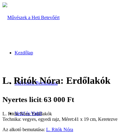
Kezdőlap
L. Ritók Nóra: Erdőlakók
Művészek Bemutatása
Nyertes licit
63 000
Ft
:
Vedd és Vidd!
L. Ritók Nóra: Erdőlakók
Technika: vegyes, egyedi rajz, Méret:41 x 19 cm, Keretezve
Az alkotó bemutatása:
L. Ritók Nóra