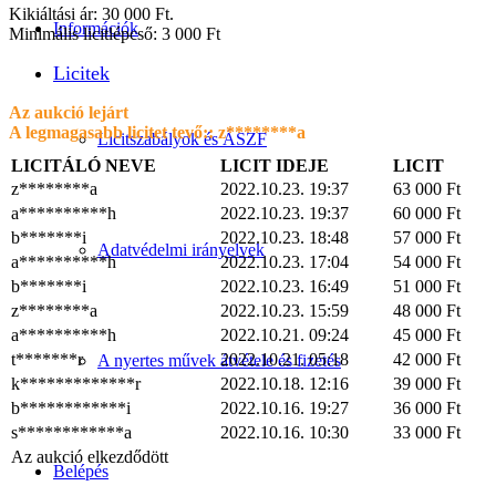
Kikiáltási ár: 30 000 Ft.
Információk
Minimális licitlépcső: 3 000 Ft
Licitek
Az aukció lejárt
A legmagasabb licitet tevő::
z********a
Licitszabályok és ÁSZF
LICITÁLÓ NEVE
LICIT IDEJE
LICIT
z********a
2022.10.23. 19:37
63 000
Ft
a**********h
2022.10.23. 19:37
60 000
Ft
b*******i
2022.10.23. 18:48
57 000
Ft
Adatvédelmi irányelvek
a**********h
2022.10.23. 17:04
54 000
Ft
b*******i
2022.10.23. 16:49
51 000
Ft
z********a
2022.10.23. 15:59
48 000
Ft
a**********h
2022.10.21. 09:24
45 000
Ft
t*******r
2022.10.21. 05:18
42 000
Ft
A nyertes művek átvétele és fizetés
k*************r
2022.10.18. 12:16
39 000
Ft
b************i
2022.10.16. 19:27
36 000
Ft
s************a
2022.10.16. 10:30
33 000
Ft
Az aukció elkezdődött
Belépés