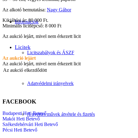
Az alkotó bemutatása:
Nagy Gábor
Kikiáltási ár: 80 000 Ft.
Információk
Minimális licitlépcső: 8 000 Ft
Az aukció lejárt, mivel nem érkezett licit
Licitek
Licitszabályok és ÁSZF
Az aukció lejárt
Az aukció lejárt, mivel nem érkezett licit
Az aukció elkezdődött
Adatvédelmi irányelvek
FACEBOOK
Budapesti Heti Betevő
A nyertes művek átvétele és fizetés
Makói Heti Betevő
Székesfehérvári Heti Betevő
Pécsi Heti Betevő