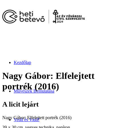
Kezdőlap
Nagy Gábor: Elfelejtett
portrék (2016)
Művészek Bemutatása
A licit lejárt
Nagy Gábor: Elfelejtett portrék (2016)
Vedd és Vidd!
39 × 30 cm, vegyes technika, papíron