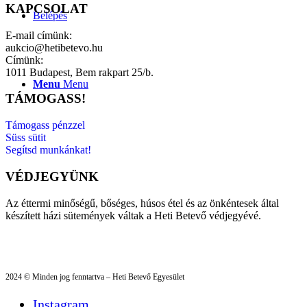
KAPCSOLAT
Belépés
E-mail címünk:
aukcio@hetibetevo.hu
Címünk:
1011 Budapest, Bem rakpart 25/b.
Menu
Menu
TÁMOGASS!
Támogass pénzzel
Süss sütit
Segítsd munkánkat!
VÉDJEGYÜNK
Az éttermi minőségű, bőséges, húsos étel és az önkéntesek által
készített házi sütemények váltak a Heti Betevő védjegyévé.
2024 © Minden jog fenntartva – Heti Betevő Egyesület
Instagram