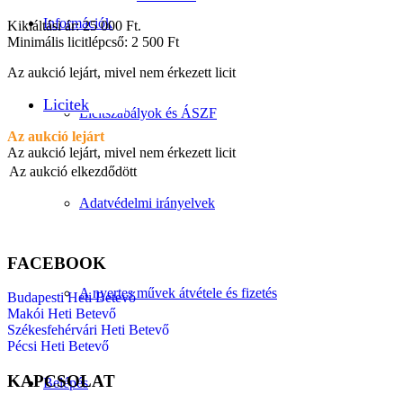
Információk
Kikiáltási ár: 25 000 Ft.
Minimális licitlépcső: 2 500 Ft
Az aukció lejárt, mivel nem érkezett licit
Licitek
Licitszabályok és ÁSZF
Az aukció lejárt
Az aukció lejárt, mivel nem érkezett licit
Az aukció elkezdődött
Adatvédelmi irányelvek
FACEBOOK
A nyertes művek átvétele és fizetés
Budapesti Heti Betevő
Makói Heti Betevő
Székesfehérvári Heti Betevő
Pécsi Heti Betevő
KAPCSOLAT
Belépés