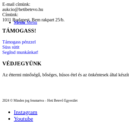
E-mail címünk:
aukcio@hetibetevo.hu
Címünk:
1011 Budapest, Bem rakpart 25/b.
Menu
Menu
TÁMOGASS!
Támogass pénzzel
Süss sütit
Segítsd munkánkat!
VÉDJEGYÜNK
Az éttermi minőségű, bőséges, húsos étel és az önkéntesek által készí
2024 © Minden jog fenntartva – Heti Betevő Egyesület
Instagram
Youtube