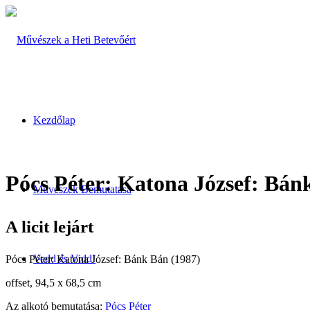
Kezdőlap
Pócs Péter: Katona József: Bán
Művészek Bemutatása
A licit lejárt
Vedd és Vidd!
Pócs Péter: Katona József: Bánk Bán (1987)
offset, 94,5 x 68,5 cm
Az alkotó bemutatása:
Pócs Péter