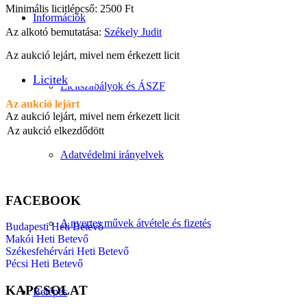
Minimális licitlépcső: 2500 Ft
Információk
Az alkotó bemutatása:
Székely Judit
Az aukció lejárt, mivel nem érkezett licit
Licitek
Licitszabályok és ÁSZF
Az aukció lejárt
Az aukció lejárt, mivel nem érkezett licit
Az aukció elkezdődött
Adatvédelmi irányelvek
FACEBOOK
A nyertes művek átvétele és fizetés
Budapesti Heti Betevő
Makói Heti Betevő
Székesfehérvári Heti Betevő
Pécsi Heti Betevő
KAPCSOLAT
Belépés