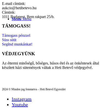
E-mail címünk:
aukcio@hetibetevo.hu
Címünk:
1011 Budapest, Bem rakpart 25/b.
Menu
Menu
TÁMOGASS!
Támogass pénzzel
Süss sütit
Segítsd munkánkat!
VÉDJEGYÜNK
Az éttermi minőségű, bőséges, húsos étel és az önkéntesek által
készített házi sütemények váltak a Heti Betevő védjegyévé.
2024 © Minden jog fenntartva – Heti Betevő Egyesület
Instagram
Youtube