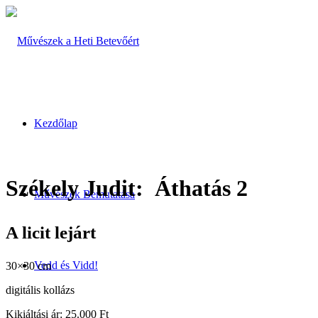
Kezdőlap
Székely Judit: Áthatás 2
Művészek Bemutatása
A licit lejárt
Vedd és Vidd!
30×30 cm
digitális kollázs
Kikiáltási ár: 25.000 Ft