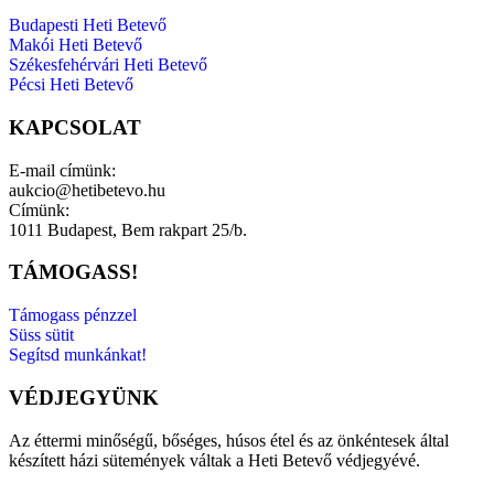
Budapesti Heti Betevő
Makói Heti Betevő
Székesfehérvári Heti Betevő
Pécsi Heti Betevő
KAPCSOLAT
E-mail címünk:
aukcio@hetibetevo.hu
Címünk:
1011 Budapest, Bem rakpart 25/b.
TÁMOGASS!
Támogass pénzzel
Süss sütit
Segítsd munkánkat!
VÉDJEGYÜNK
Az éttermi minőségű, bőséges, húsos étel és az önkéntesek által
készített házi sütemények váltak a Heti Betevő védjegyévé.