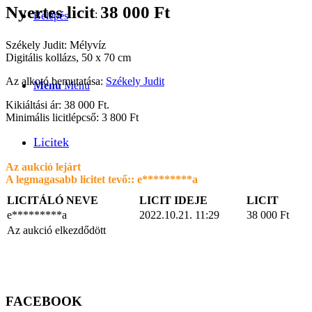
Nyertes licit
38 000
Ft
:
Belépés
Székely Judit: Mélyvíz
Digitális kollázs, 50 x 70 cm
Az alkotó bemutatása:
Székely Judit
Menu
Menu
Kikiáltási ár: 38 000 Ft.
Minimális licitlépcső: 3 800 Ft
Licitek
Az aukció lejárt
A legmagasabb licitet tevő::
e*********a
LICITÁLÓ NEVE
LICIT IDEJE
LICIT
e*********a
2022.10.21. 11:29
38 000
Ft
Az aukció elkezdődött
FACEBOOK