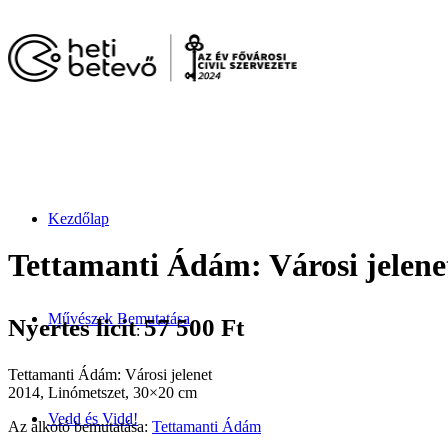
Kezdőlap
Tettamanti Ádám: Városi jelene
Művészek Bemutatása
Nyertes licit
57 500
Ft
:
Tettamanti Ádám: Városi jelenet
2014, Linómetszet, 30×20 cm
Vedd és Vidd!
Az alkotó bemutatása:
Tettamanti Ádám