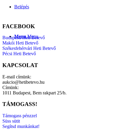
Belépés
FACEBOOK
Menu
Menu
Budapesti Heti Betevő
Makói Heti Betevő
Székesfehérvári Heti Betevő
Pécsi Heti Betevő
KAPCSOLAT
E-mail címünk:
aukcio@hetibetevo.hu
Címünk:
1011 Budapest, Bem rakpart 25/b.
TÁMOGASS!
Támogass pénzzel
Süss sütit
Segítsd munkánkat!