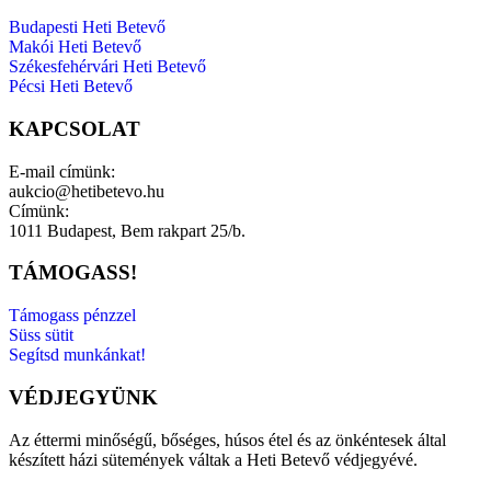
Budapesti Heti Betevő
Makói Heti Betevő
Székesfehérvári Heti Betevő
Pécsi Heti Betevő
KAPCSOLAT
E-mail címünk:
aukcio@hetibetevo.hu
Címünk:
1011 Budapest, Bem rakpart 25/b.
TÁMOGASS!
Támogass pénzzel
Süss sütit
Segítsd munkánkat!
VÉDJEGYÜNK
Az éttermi minőségű, bőséges, húsos étel és az önkéntesek által
készített házi sütemények váltak a Heti Betevő védjegyévé.