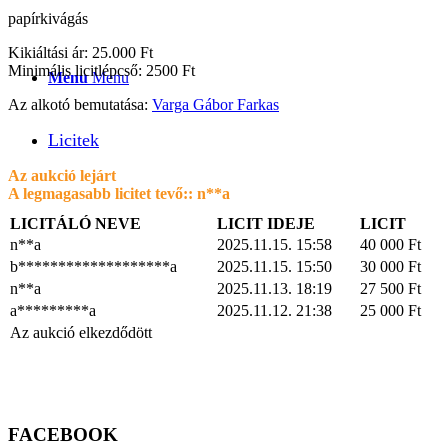
papírkivágás
Kikiáltási ár: 25.000 Ft
Minimális licitlépcső: 2500 Ft
Menu
Menu
Az alkotó bemutatása:
Varga Gábor Farkas
Licitek
Az aukció lejárt
A legmagasabb licitet tevő::
n**a
LICITÁLÓ NEVE
LICIT IDEJE
LICIT
n**a
2025.11.15. 15:58
40 000
Ft
b*******************a
2025.11.15. 15:50
30 000
Ft
n**a
2025.11.13. 18:19
27 500
Ft
a*********a
2025.11.12. 21:38
25 000
Ft
Az aukció elkezdődött
FACEBOOK