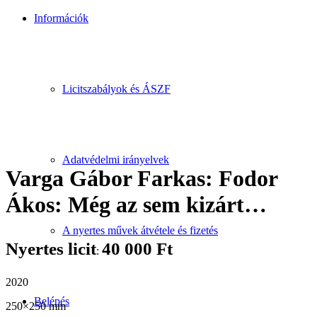
Információk
Licitszabályok és ÁSZF
Adatvédelmi irányelvek
Varga Gábor Farkas: Fodor
Ákos: Még az sem kizárt…
A nyertes művek átvétele és fizetés
Nyertes licit
40 000
Ft
:
2020
Belépés
250×250 mm