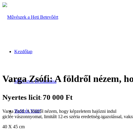
Kezdőlap
Varga Zsófi: A földről nézem, h
Művészek Bemutatása
Nyertes licit
70 000
Ft
:
Vedd és Vidd!
Varga Zsófi: A földről nézem, hogy képzeletem hajózni indul
giclée vászonnyomat, limitált 12-es széria eredetiség-igazolással, vak
40 X 45 cm