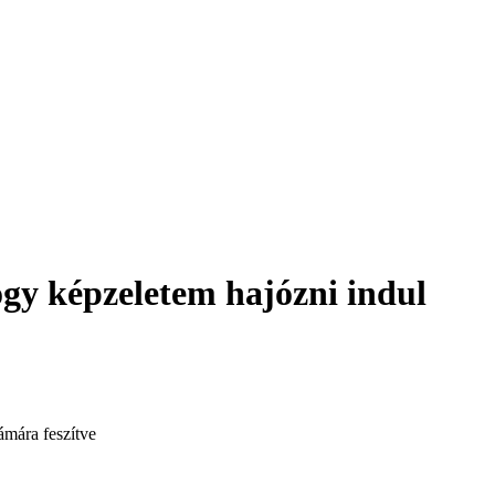
ogy képzeletem hajózni indul
rámára feszítve