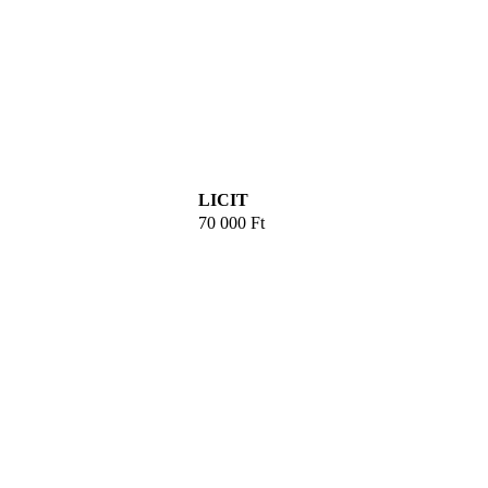
LICIT
70 000
Ft