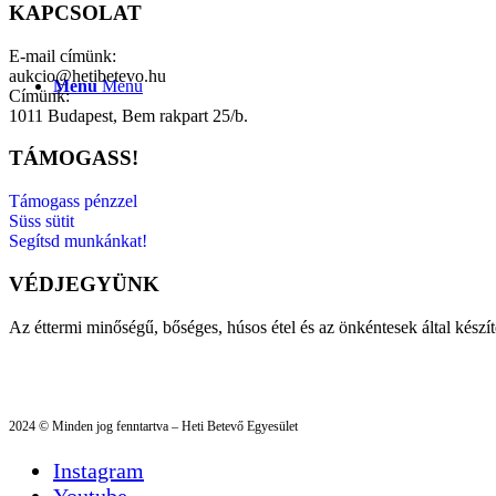
KAPCSOLAT
E-mail címünk:
aukcio@hetibetevo.hu
Menu
Menu
Címünk:
1011 Budapest, Bem rakpart 25/b.
TÁMOGASS!
Támogass pénzzel
Süss sütit
Segítsd munkánkat!
VÉDJEGYÜNK
Az éttermi minőségű, bőséges, húsos étel és az önkéntesek által készí
2024 © Minden jog fenntartva – Heti Betevő Egyesület
Instagram
Youtube