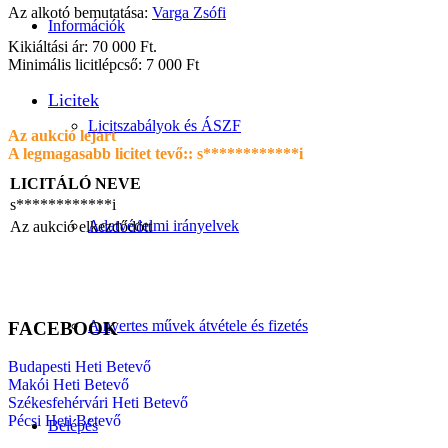
Az alkotó bemutatása:
Varga Zsófi
Információk
Kikiáltási ár: 70 000 Ft.
Minimális licitlépcső: 7 000 Ft
Licitek
Licitszabályok és ÁSZF
Az aukció lejárt
A legmagasabb licitet tevő::
s************i
LICITÁLÓ NEVE
s************i
Adatvédelmi irányelvek
Az aukció elkezdődött
A nyertes művek átvétele és fizetés
FACEBOOK
Budapesti Heti Betevő
Makói Heti Betevő
Székesfehérvári Heti Betevő
Pécsi Heti Betevő
Belépés