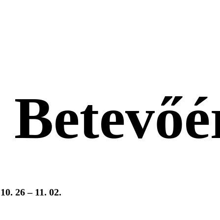
i Betevőé
10. 26 – 11. 02.