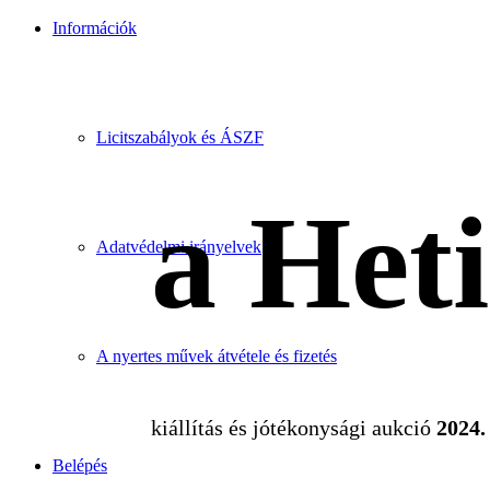
Információk
Licitszabályok és ÁSZF
a Het
Adatvédelmi irányelvek
A nyertes művek átvétele és fizetés
kiállítás és jótékonysági aukció
2024. 
Belépés