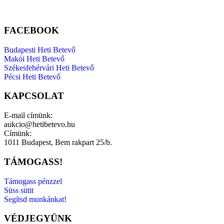
FACEBOOK
Budapesti Heti Betevő
Makói Heti Betevő
Székesfehérvári Heti Betevő
Pécsi Heti Betevő
KAPCSOLAT
E-mail címünk:
aukcio@hetibetevo.hu
Címünk:
1011 Budapest, Bem rakpart 25/b.
TÁMOGASS!
Támogass pénzzel
Süss sütit
Segítsd munkánkat!
VÉDJEGYÜNK