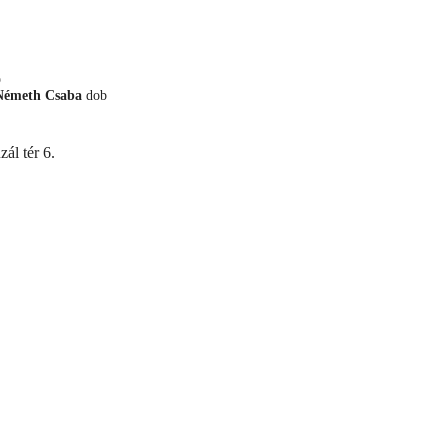
o
Németh Csaba
dob
ál tér 6.