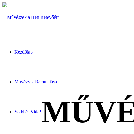
Kezdőlap
Művészek Bemutatása
MŰVÉ
Vedd és Vidd!