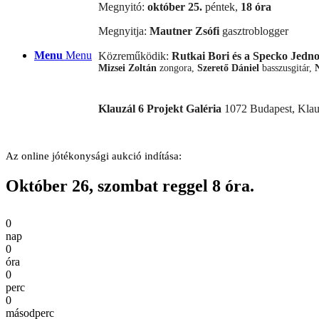
Megnyitó:
október 25.
péntek,
18 óra
Megnyitja:
Mautner Zsófi
gasztroblogger
Menu
Menu
Közreműködik:
Rutkai Bori és a Specko Jedn
Mizsei Zoltán
zongora,
Szerető Dániel
basszusgitár,
Klauzál 6 Projekt Galéria
1072 Budapest, Klauz
Az online jótékonysági aukció indítása:
Október 26, szombat reggel 8 óra.
0
nap
0
óra
0
perc
0
másodperc