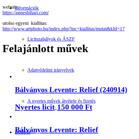
website:
Információk
https://agnesbihari.com/
utolso egyeni kiallitas:
http://www.artphoto.hu/index.php?inc=kiallitas/mutat&kId=17
Licitszabályok és ÁSZF
Felajánlott művek
Adatvédelmi irányelvek
Bálványos Levente: Relief (240914)
A nyertes művek átvétele és fizetés
Nyertes licit
150 000
Ft
:
Bálványos Levente: Relief
Belépés