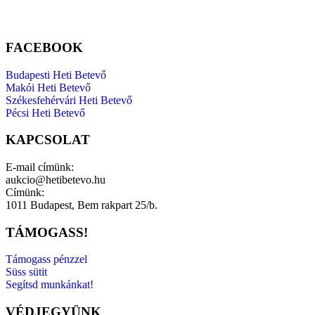
FACEBOOK
Budapesti Heti Betevő
Makói Heti Betevő
Székesfehérvári Heti Betevő
Pécsi Heti Betevő
KAPCSOLAT
E-mail címünk:
aukcio@hetibetevo.hu
Címünk:
1011 Budapest, Bem rakpart 25/b.
TÁMOGASS!
Támogass pénzzel
Süss sütit
Segítsd munkánkat!
VÉDJEGYÜNK