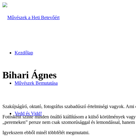
Kezdőlap
Bihari Ágnes
Művészek Bemutatása
Szakújságíró, oktató, fotográfus szabadúszó értelmiségi vagyok. Ami e
Vedd és Vidd!
Fotósként szinte minden önálló kiállításom a külső körülmények vagy s
„peremeken” persze nem csak szomorúsággal és lemondással, hanem so
Igyekszem ebből minél többfélét megmutatni.