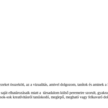
zeket összeköti, az a vizualitás, amivel dolgozom, tanítok és aminek a 
aját elhatározásaik miatt a társadalom külső peremeire szorult, gyakran
k-sok kreatívitásról tanúskodó, meglepő, megható vagy felkavaró dolo