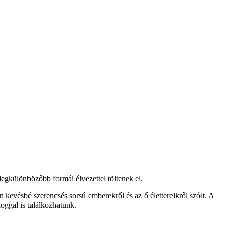
legkülönbözőbb formái élvezettel töltenek el.
 kevésbé szerencsés sorsú emberekről és az ő élettereikről szólt. A
ggal is találkozhatunk.