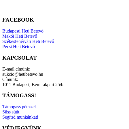
FACEBOOK
Budapesti Heti Betevő
Makói Heti Betevő
Székesfehérvári Heti Betevő
Pécsi Heti Betevő
KAPCSOLAT
E-mail címünk:
aukcio@hetibetevo.hu
Címünk:
1011 Budapest, Bem rakpart 25/b.
TÁMOGASS!
Támogass pénzzel
Süss sütit
Segítsd munkánkat!
VÉDJEGYÜNK