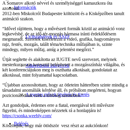
A Somarov alkotó névvel és személyiséggel kamaszkora óta
Információk
azonosul.
2012-ben Miskolcról Budapestre költözött és a Kisképzőben tanult
animáció szakon.
“Idővel rájöttem, hogy a művészeti formák közül az animáció vonz
legkevésbé, de az idő-tér-mozgás hármasa iránti érdeklődésem
Licitszabályok és ÁSZF
megmaradt. Szeretek kísérletezni a videó, grafika, hagyományos
rajz, festés, mozgás, talált téma/technika műfajában is, szinte
mindegy, milyen műfaj, amíg a jelentést megőrzi.”
Útját segítette és alakította az IUGTE nevű szervezet, melynek
mesterkurzusain keresztül beléphetett a mozgásszínház világába, és
Adatvédelmi irányelvek
két konferenciájukon meg is oszthatta alkotásait, gondolatait az
alkotással, mint folyamattal kapcsolatban.
“Újabban azonosítottam, hogy az ötleteim hátterében szinte mindig a
társadalmi anomáliák kérdése áll, és próbálom megérteni, hogyan
A nyertes művek átvétele és fizetés
pozicionálódnak ezek a többség szemében.”
Azt gondoljuk, érdemes erre a fiatal, energiával teli művészre
figyelni, és mindenképpen nézzetek rá a honlapjára is!
https://csonka.weebly.com/
Belépés
Köszönjük, hogy már ötödször vesz részt az aukciónkon!