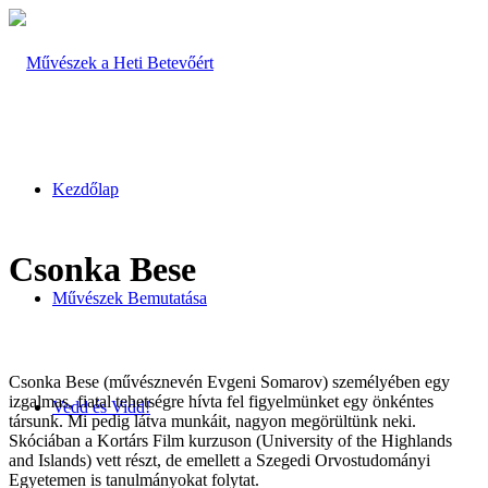
Kezdőlap
Csonka Bese
Művészek Bemutatása
Csonka Bese (művésznevén Evgeni Somarov) személyében egy
izgalmas, fiatal tehetségre hívta fel figyelmünket egy önkéntes
Vedd és Vidd!
társunk. Mi pedig látva munkáit, nagyon megörültünk neki.
Skóciában a Kortárs Film kurzuson (University of the Highlands
and Islands) vett részt, de emellett a Szegedi Orvostudományi
Egyetemen is tanulmányokat folytat.