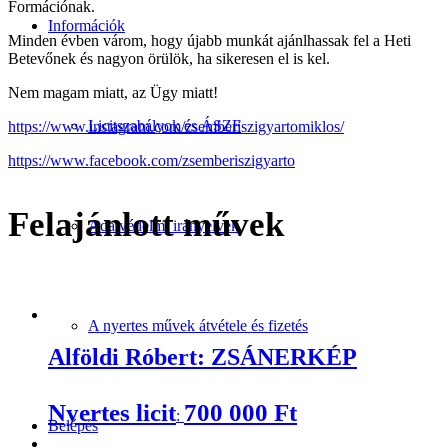
Formációnak.
Információk
Minden évben várom, hogy újabb munkát ajánlhassak fel a Heti
Betevőnek és nagyon örülök, ha sikeresen el is kel.
Nem magam miatt, az Ügy miatt!
Licitszabályok és ÁSZF
https://www.instagram.com/zsemberiszigyartomiklos/
https://www.facebook.com/zsemberiszigyarto
Felajánlott művek
Adatvédelmi irányelvek
A nyertes művek átvétele és fizetés
Alföldi Róbert: ZSÁNERKÉP
Nyertes licit
700 000
Ft
:
Belépés