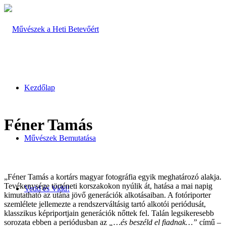
Kezdőlap
Féner Tamás
Művészek Bemutatása
„Féner Tamás a kortárs magyar fotográfia egyik meghatározó alakja.
Tevékenysége történeti korszakokon nyúlik át, hatása a mai napig
Vedd és Vidd!
kimutatható az utána jövő generációk alkotásaiban. A fotóriporter
szemlélete jellemezte a rendszerváltásig tartó alkotói periódusát,
klasszikus képriportjain generációk nőttek fel. Talán legsikeresebb
sorozata ebben a periódusban az
„…és beszéld el fiadnak…”
című –