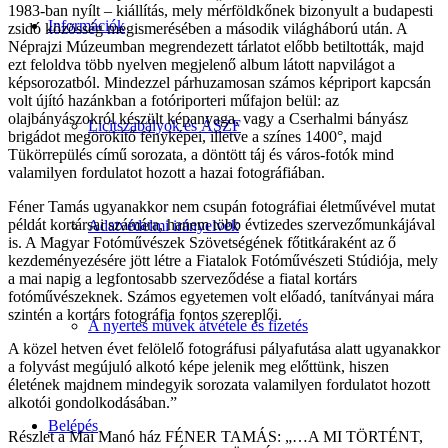
1983-ban nyílt – kiállítás, mely mérföldkőnek bizonyult a budapesti
Információk
zsidó közösség megismerésében a második világháború után. A
Néprajzi Múzeumban megrendezett tárlatot előbb betiltották, majd
ezt feloldva több nyelven megjelenő album látott napvilágot a
képsorozatból. Mindezzel párhuzamosan számos képriport kapcsán
volt újító hazánkban a fotóriporteri műfajon belül: az
olajbányászokról készült képanyaga, vagy a Cserhalmi bányász
Licitszabályok és ÁSZF
brigádot megörökítő fényképei, illetve a színes 1400°, majd
Tükörrepülés című sorozata, a döntött táj és város-fotók mind
valamilyen fordulatot hozott a hazai fotográfiában.
Féner Tamás ugyanakkor nem csupán fotográfiai életművével mutat
példát kortársai számára, hanem több évtizedes szervezőmunkájával
Adatvédelmi irányelvek
is. A Magyar Fotóművészek Szövetségének főtitkáraként az ő
kezdeményezésére jött létre a Fiatalok Fotóművészeti Stúdiója, mely
a mai napig a legfontosabb szerveződése a fiatal kortárs
fotóművészeknek. Számos egyetemen volt előadó, tanítványai mára
szintén a kortárs fotográfia fontos szereplői.
A nyertes művek átvétele és fizetés
A közel hetven évet felölelő fotográfusi pályafutása alatt ugyanakkor
a folyvást megújuló alkotó képe jelenik meg előttünk, hiszen
életének majdnem mindegyik sorozata valamilyen fordulatot hozott
alkotói gondolkodásában.”
Belépés
Részlet a Mai Manó ház FÉNER TAMÁS: „…A MI TÖRTÉNT,