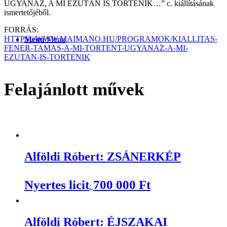
UGYANAZ, A MI EZUTÁN IS TÖRTÉNIK…” c. kiállításának
ismertetőjéből.
FORRÁS:
HTTPS://WWW.MAIMANO.HU/PROGRAMOK/KIALLITAS-
Menu
Menu
FENER-TAMAS-A-MI-TORTENT-UGYANAZ-A-MI-
EZUTAN-IS-TORTENIK
Felajánlott művek
Alföldi Róbert: ZSÁNERKÉP
Nyertes licit
700 000
Ft
:
Alföldi Róbert: ÉJSZAKAI