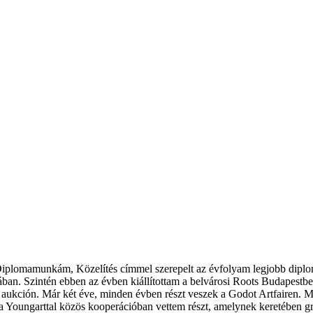
iplomamunkám, Közelítés címmel szerepelt az évfolyam legjobb diplo
iában. Szintén ebben az évben kiállítottam a belvárosi Roots Budapest
ukción. Már két éve, minden évben részt veszek a Godot Artfairen. Munk
oungarttal közös kooperációban vettem részt, amelynek keretében graff