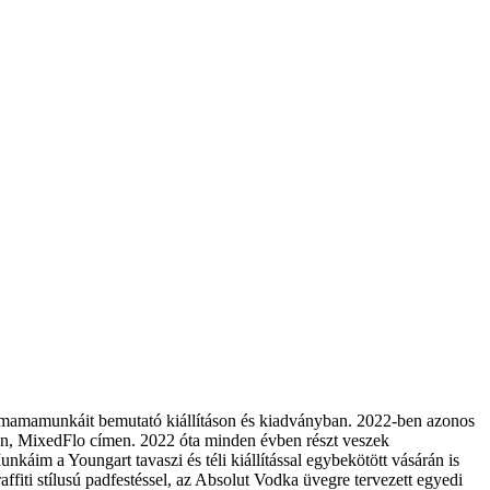
mamamunkáit bemutató kiállításon és kiadványban. 2022-ben azonos
ben, MixedFlo címen. 2022 óta minden évben részt veszek
áim a Youngart tavaszi és téli kiállítással egybekötött vásárán is
iti stílusú padfestéssel, az Absolut Vodka üvegre tervezett egyedi