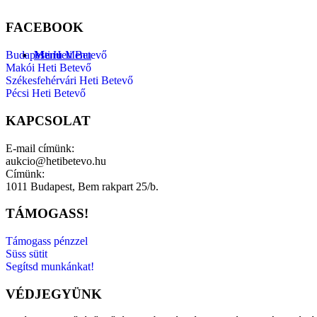
FACEBOOK
Menu
Menu
Budapesti Heti Betevő
Makói Heti Betevő
Székesfehérvári Heti Betevő
Pécsi Heti Betevő
KAPCSOLAT
E-mail címünk:
aukcio@hetibetevo.hu
Címünk:
1011 Budapest, Bem rakpart 25/b.
TÁMOGASS!
Támogass pénzzel
Süss sütit
Segítsd munkánkat!
VÉDJEGYÜNK