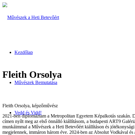
Kezdőlap
Fleith Orsolya
Művészek Bemutatása
Fleith Orsolya, képzőművész
Vedd és Vidd!
2021-ben diplomáztam a Metropolitan Egyetem Képalkotás szakán. D
címen nyílt meg az első önnálló kiállításom, a budapesti ART9 Galér
munkáimmal a Művészek a Heti Betevőért kiállításon és jótékonysági a
megjelennek, immáron három éve. 2024-ben az Absolut Vodkával és a Y