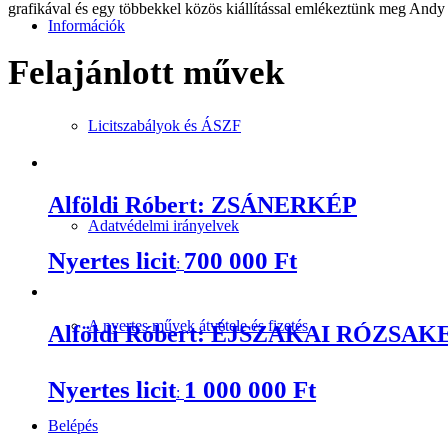
grafikával és egy többekkel közös kiállítással emlékeztünk meg And
Információk
Felajánlott művek
Licitszabályok és ÁSZF
Alföldi Róbert: ZSÁNERKÉP
Adatvédelmi irányelvek
Nyertes licit
700 000
Ft
:
A nyertes művek átvétele és fizetés
Alföldi Róbert: ÉJSZAKAI RÓZS
Nyertes licit
1 000 000
Ft
:
Belépés