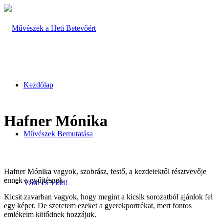
Kezdőlap
Hafner Mónika
Művészek Bemutatása
Hafner Mónika vagyok, szobrász, festő, a kezdetektől résztvevője
ennek a gyűjtésnek.
Vedd és Vidd!
Kicsit zavarban vagyok, hogy megint a kicsik sorozatból ajánlok fel
egy képet. De szeretem ezeket a gyerekportrékat, mert fontos
emlékeim kötődnek hozzájuk.