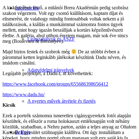
A kisképzőben festő, a milánói Brera Akadémián pedig szobrász
Információk
szakon végeztem. Volt egy csomó kiállításom, kaptam díjat és
elismerést, de valahogy mindig fontosabbak voltak nekem a jó
találkozások, a kiállás a munkáimmal számomra fontos ügyek
mellett, mint hogy igazán beszálljak a kortárs képzőművészeti
életbe. A galéria, ahol otthon éreztem magam, már sok éve nincs
Licitszabályok és ÁSZF
meg (Boulevard & Brezsnyev).
Majd biztos festek és szobrok még
De az utóbbi évben a
párommal ketten leginkább játékokat készítünk Dadu néven, és
imádom csinálni.
Adatvédelmi irányelvek
Legújabb projektjét, a Dadu-t, itt követhetitek:
https://www.facebook.com/groups/655686398656412
https://www.dadu.hu/
A nyertes művek átvétele és fizetés
Kicsik
Ezek a portrék számomra ismeretlen cigánygyerekek fotói alapján
készültek, és először a roma holokauszt emléknapján volt néhány
közülük, szabadban, a Nehru parton, aztán a teljes anyag az Oltalom
Belépés
Karitatív Egyesület szülinapján kiállítva. Ott úgy installáltam a
képeket, hogy minden portré olyan magasan volt egy saját kis fa