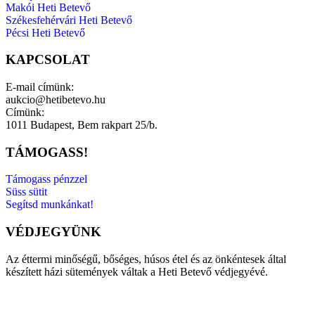
Makói Heti Betevő
Székesfehérvári Heti Betevő
Pécsi Heti Betevő
KAPCSOLAT
E-mail címünk:
aukcio@hetibetevo.hu
Címünk:
1011 Budapest, Bem rakpart 25/b.
TÁMOGASS!
Támogass pénzzel
Süss sütit
Segítsd munkánkat!
VÉDJEGYÜNK
Az éttermi minőségű, bőséges, húsos étel és az önkéntesek által
készített házi sütemények váltak a Heti Betevő védjegyévé.