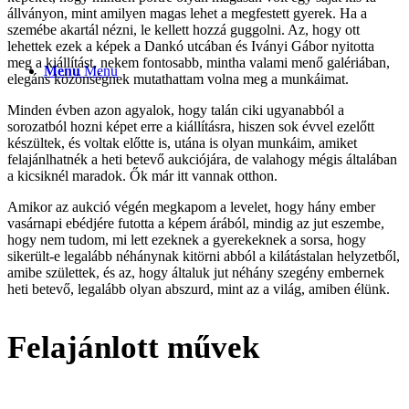
állványon, mint amilyen magas lehet a megfestett gyerek. Ha a
szemébe akartál nézni, le kellett hozzá guggolni. Az, hogy ott
lehettek ezek a képek a Dankó utcában és Iványi Gábor nyitotta
meg a kiállítást, nekem fontosabb, mintha valami menő galériában,
Menu
Menu
elegáns közönségnek mutathattam volna meg a munkáimat.
Minden évben azon agyalok, hogy talán ciki ugyanabból a
sorozatból hozni képet erre a kiállításra, hiszen sok évvel ezelőtt
készültek, és voltak előtte is, utána is olyan munkáim, amiket
felajánlhatnék a heti betevő aukciójára, de valahogy mégis általában
a kicsiknél maradok. Ők már itt vannak otthon.
Amikor az aukció végén megkapom a levelet, hogy hány ember
vasárnapi ebédjére futotta a képem árából, mindig az jut eszembe,
hogy nem tudom, mi lett ezeknek a gyerekeknek a sorsa, hogy
sikerült-e legalább néhánynak kitörni abból a kilátástalan helyzetből,
amibe születtek, és az, hogy általuk jut néhány szegény embernek
heti betevő, legalább olyan abszurd, mint az a világ, amiben élünk.
Felajánlott művek