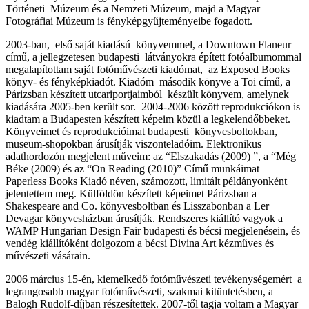
Történeti Múzeum és a Nemzeti Múzeum, majd a Magyar
Fotográfiai Múzeum is fényképgyűjteményeibe fogadott.
2003-ban, első saját kiadású könyvemmel, a Downtown Flaneur
című, a jellegzetesen budapesti látványokra épített fotóalbumommal
megalapítottam saját fotóművészeti kiadómat, az Exposed Books
könyv- és fényképkiadót. Kiadóm második könyve a Toi című, a
Párizsban készített utcariportjaimból készült könyvem, amelynek
kiadására 2005-ben került sor. 2004-2006 között reprodukciókon is
kiadtam a Budapesten készített képeim közül a legkelendőbbeket.
Könyveimet és reprodukcióimat budapesti könyvesboltokban,
museum-shopokban árusítják viszonteladóim. Elektronikus
adathordozón megjelent műveim: az “Elszakadás (2009) ”, a “Még
Béke (2009) és az “On Reading (2010)” Című munkáimat
Paperless Books Kiadó néven, számozott, limitált példányonként
jelentettem meg. Külföldön készített képeimet Párizsban a
Shakespeare and Co. könyvesboltban és Lisszabonban a Ler
Devagar könyvesházban árusítják. Rendszeres kiállító vagyok a
WAMP Hungarian Design Fair budapesti és bécsi megjelenésein, és
vendég kiállítóként dolgozom a bécsi Divina Art kézműves és
művészeti vásárain.
2006 március 15-én, kiemelkedő fotóművészeti tevékenységemért a
legrangosabb magyar fotóművészeti, szakmai kitüntetésben, a
Balogh Rudolf-díjban részesítettek. 2007-től tagja voltam a Magyar