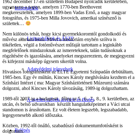
1962 december 17-én születtem Budapest nyolcadik kerületében,
ugyanazon a napon, amelyen 1770-ben Beethovent
Információk
megkeresztelték, amelyen 1899-ben Vadas Ernő, a nagy magyar
fotográfus, és 1975-ben Milla Jovovich, amerikai színésznő is
születtek…
Nem különös tehát, hogy kicsi gyermekkoromtól gondolkodó és
Licitszabályok és ÁSZF
művész akartam lenni. Mivel a memóriám enyhén szólva is
tökéletlen, végül a fotóművészet műfaját tartottam a leginkább
megfelelőnek mindazoknak az ismereteknek, talán tudásoknak a
rögzítésére és igazolására, amelyeket megszereztem, de megjegyezni
és kifejezni másképp úgysem sikerült volna.
Adatvédelmi irányelvek
Hivatásos fotográfusként az ELTE Egyetemi Színpadán debütáltam,
1985-ben. Egy év múltán, Kincses Károly meghívására kezdtem el a
Színházi Intézet ( ma: Magyar Színháztörténeti Múzeum) számára
dolgozni, ahol Kincses Károly távozásáig, 1989-ig dolgozhattam.
1989-től 2007-ig a budapesti , főleg az 5., 6., 7., 8., 9. kerületben, az
A nyertes művek átvétele és fizetés
utcán, és belső udvarokban készült hangulatképeimet a Váci utcai
standomon is árusítottam. Ez volt életem legszebb, legszabadabb,
legegyenesebb alkotó időszaka.
Közben, 1992-től önálló, szabadúszó dokumentumfotósként is
Belépés
dolgoztam.