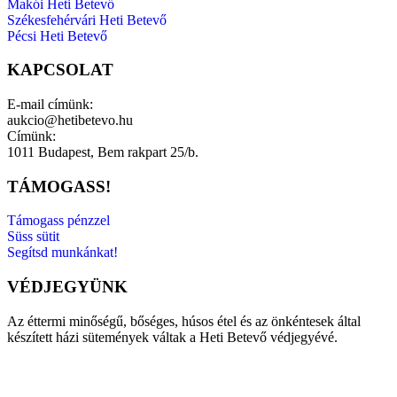
Makói Heti Betevő
Székesfehérvári Heti Betevő
Pécsi Heti Betevő
KAPCSOLAT
E-mail címünk:
aukcio@hetibetevo.hu
Címünk:
1011 Budapest, Bem rakpart 25/b.
TÁMOGASS!
Támogass pénzzel
Süss sütit
Segítsd munkánkat!
VÉDJEGYÜNK
Az éttermi minőségű, bőséges, húsos étel és az önkéntesek által
készített házi sütemények váltak a Heti Betevő védjegyévé.