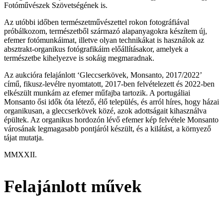
Fotóművészek Szövetségének is.
Az utóbbi időben természetművészettel rokon fotográfiával
próbálkozom, természetből származó alapanyagokra készítem új,
efemer fotómunkáimat, illetve olyan technikákat is használok az
absztrakt-organikus fotógrafikáim előállításakor, amelyek a
természetbe kihelyezve is sokáig megmaradnak.
Az aukcióra felajánlott ‘Gleccserkövek, Monsanto, 2017/2022’
című, fikusz-levélre nyomtatott, 2017-ben felvételezett és 2022-ben
elkészült munkám az efemer műfajba tartozik. A portugáliai
Monsanto ősi idők óta létező, élő település, és arról híres, hogy házai
organikusan, a gleccserkövek közé, azok adottságait kihasználva
épültek. Az organikus hordozón lévő efemer kép felvétele Monsanto
városának legmagasabb pontjáról készült, és a kilátást, a környező
tájat mutatja.
MMXXII.
Felajánlott művek