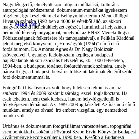
Nagy lélegzetű, elmélyült szociológiai indíttatású, kulturális
antropológiai módszertanú dokumentum-munkákat igyekeztem
rögzíteni, így készítettem el a Belügyminisztérium Menekültügyi
Hivatala számára 1992-ben a 4000 felvételből álló, az akkori
Menu
Menu
magyarországi menekülthelyzet egészét, harminchat helyszínen
bemutató fénykép anyagomat, amelyből az ENSZ Menekültügyi
Főbiztosságának felkérésére (és támogatásával), a Pelikán Kiadónál
jelent meg első könyvem, a „Honvágyók (1994)“ című első
fotóalbumom, Dr. Ambrus Ágnes és Dr. Nagy Boldizsár
szövegeivel. Ugyanígy feldolgoztam képileg a budapesti
hajléktalanok akkori szociális helyzetét is, kb. 1000 felvételen,
1994-ben, a budapesti történeti fotóarchívumok számára, amely
párosult egy, a budapesti belváros földszinti lakóinak életéről szóló
fotó-dokumentummal is.
Fotográfiai hivatásom az volt, hogy hitelesen felmutassam az
emberit
. 1994 és 2009 között kizárólag ezzel foglalkoztam. Ha
csak tehettem, nem csak idehaza, hanem hely-függetlenül is
fényképezem témáimat. Az 1989-2009-ig készített Az írástudó című
munkám, amely az olvasó, író embert vizsgálta, egy nemzetközi
munka volt.
Urbánus és dokumentum fotográfiáimat várostörténeti, topográfiai
szempontokkal elsőként a Fővárosi Szabó Ervin Könyvtár Budapest
Gyűjteménye kezdte gyűjteni, 1990-ben. Később a Budapesti