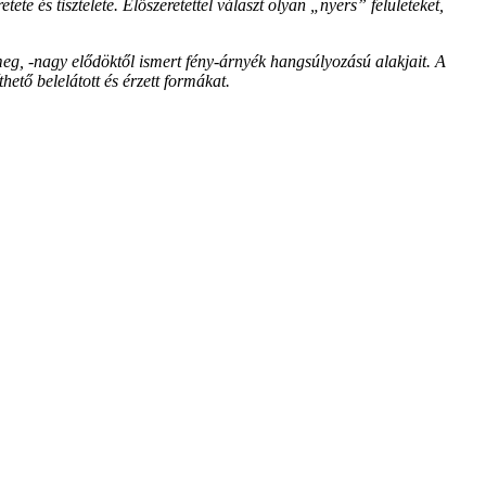
tete és tisztelete.
Előszeretettel választ olyan „nyers” felületeket,
meg, -nagy elődöktől ismert fény-árnyék
hangsúlyozású alakjait.
A
hető belelátott és érzett
formákat.