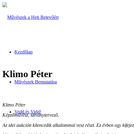
Kezdőlap
Klimo Péter
Művészek Bemutatása
Klimo Péter
Vedd és Vidd!
Képzőművész, látványtervező.
Az idei aukción kilencedik alkalommal vesz részt. Ez évben egy kifeje