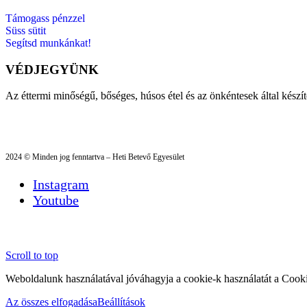
Támogass pénzzel
Süss sütit
Segítsd munkánkat!
VÉDJEGYÜNK
Az éttermi minőségű, bőséges, húsos étel és az önkéntesek által készí
2024 © Minden jog fenntartva – Heti Betevő Egyesület
Instagram
Youtube
Scroll to top
Weboldalunk használatával jóváhagyja a cookie-k használatát a Cooki
Az összes elfogadása
Beállítások