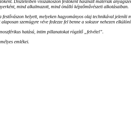
ezőként.
Díszleteiben visszaköszön festőként használt matériák anyagszere
 layerként, mind alkalmazott, mind önálló képzőművészeti
alkotásaiban.
a festővászon helyett,
melyeken hagyományos olaj technikával jeleníti 
at alaposan
szemügyre véve fedezze fel benne a sokszor nehezen elkülönít
tmoszférikus hatású,
intim pillanatokat rögzítő „felvétel”.
emélyes emlékei.