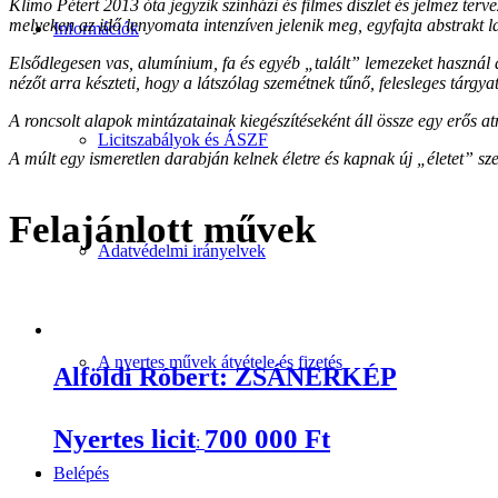
Klimo Pétert 2013 óta jegyzik színházi és filmes díszlet és jelmez terv
melyeken az idő lenyomata intenzíven
jelenik meg, egyfajta abstrakt
Információk
Elsődlegesen vas, alumínium, fa és egyéb „talált” lemezeket használ 
nézőt arra készteti, hogy a látszólag szemétnek tűnő, felesleges tárgy
A roncsolt alapok mintázatainak kiegészítéseként áll össze egy erős a
Licitszabályok és ÁSZF
A múlt egy ismeretlen darabján kelnek életre és kapnak új „életet” sz
Felajánlott művek
Adatvédelmi irányelvek
A nyertes művek átvétele és fizetés
Alföldi Róbert: ZSÁNERKÉP
Nyertes licit
700 000
Ft
:
Belépés