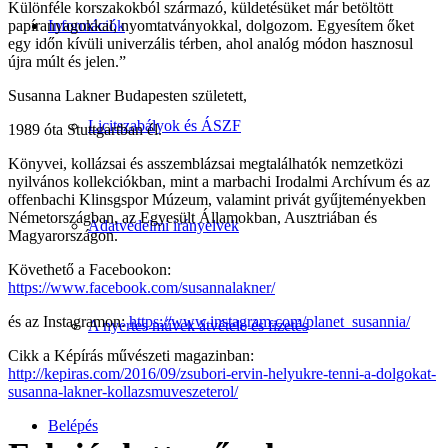
Különféle korszakokból származó, küldetésüket már betöltött
papíranyagokkal, nyomtatványokkal, dolgozom. Egyesítem őket
Információk
egy időn kívüli univerzális térben, ahol analóg módon hasznosul
újra múlt és jelen.”
Susanna Lakner Budapesten született,
Licitszabályok és ÁSZF
1989 óta Stuttgartban él.
Könyvei, kollázsai és asszemblázsai megtalálhatók nemzetközi
nyilvános kollekciókban, mint a marbachi Irodalmi Archívum és az
offenbachi Klinsgspor Múzeum, valamint privát gyűjteményekben
Németországban, az Egyesült Államokban, Ausztriában és
Adatvédelmi irányelvek
Magyarországon.
Követhető a Facebookon:
https://www.facebook.com/susannalakner/
és az Instagramon:
https://www.instagram.com/planet_susannia/
A nyertes művek átvétele és fizetés
Cikk a Képírás művészeti magazinban:
http://kepiras.com/2016/09/zsubori-ervin-helyukre-tenni-a-dolgokat-
susanna-lakner-kollazsmuveszeterol/
Belépés