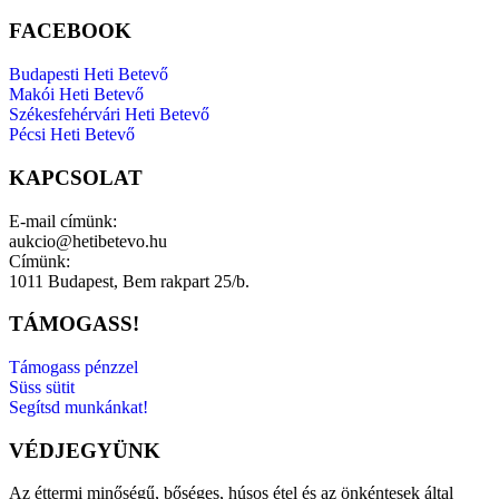
FACEBOOK
Budapesti Heti Betevő
Makói Heti Betevő
Székesfehérvári Heti Betevő
Pécsi Heti Betevő
KAPCSOLAT
E-mail címünk:
aukcio@hetibetevo.hu
Címünk:
1011 Budapest, Bem rakpart 25/b.
TÁMOGASS!
Támogass pénzzel
Süss sütit
Segítsd munkánkat!
VÉDJEGYÜNK
Az éttermi minőségű, bőséges, húsos étel és az önkéntesek által