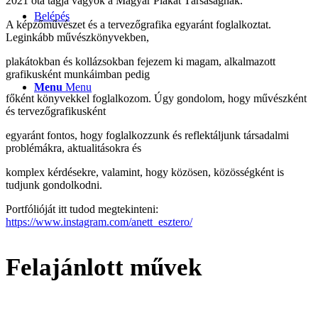
2021 óta tagja vagyok a Magyar Plakát Társaságnak.
Belépés
A képzőművészet és a tervezőgrafika egyaránt foglalkoztat.
Leginkább művészkönyvekben,
plakátokban és kollázsokban fejezem ki magam, alkalmazott
grafikusként munkáimban pedig
Menu
Menu
főként könyvekkel foglalkozom. Úgy gondolom, hogy művészként
és tervezőgrafikusként
egyaránt fontos, hogy foglalkozzunk és reflektáljunk társadalmi
problémákra, aktualitásokra és
komplex kérdésekre, valamint, hogy közösen, közösségként is
tudjunk gondolkodni.
Portfólióját itt tudod megtekinteni:
https://www.instagram.com/anett_esztero/
Felajánlott művek