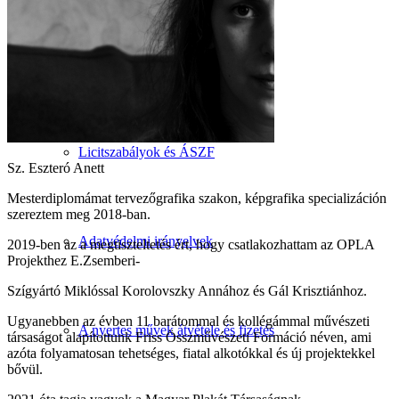
Információk
Licitszabályok és ÁSZF
Sz. Eszteró Anett
Mesterdiplomámat tervezőgrafika szakon, képgrafika specializáción
szereztem meg 2018-ban.
Adatvédelmi irányelvek
2019-ben az a megtiszteltetés ért, hogy csatlakozhattam az OPLA
Projekthez E.Zsemberi-
Szígyártó Miklóssal Korolovszky Annához és Gál Krisztiánhoz.
Ugyanebben az évben 11 barátommal és kollégámmal művészeti
A nyertes művek átvétele és fizetés
társaságot alapítottunk Friss Összművészeti Formáció néven, ami
azóta folyamatosan tehetséges, fiatal alkotókkal és új projektekkel
bővül.