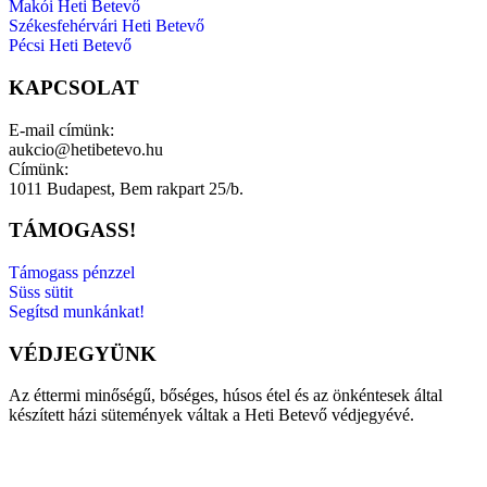
Makói Heti Betevő
Székesfehérvári Heti Betevő
Pécsi Heti Betevő
KAPCSOLAT
E-mail címünk:
aukcio@hetibetevo.hu
Címünk:
1011 Budapest, Bem rakpart 25/b.
TÁMOGASS!
Támogass pénzzel
Süss sütit
Segítsd munkánkat!
VÉDJEGYÜNK
Az éttermi minőségű, bőséges, húsos étel és az önkéntesek által
készített házi sütemények váltak a Heti Betevő védjegyévé.