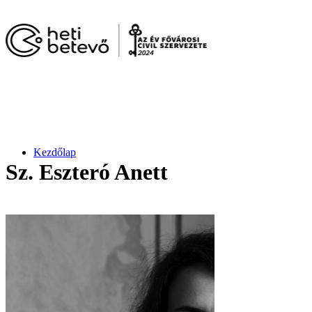
Kezdőlap
Sz. Eszteró Anett
Művészek Bemutatása
Vedd és Vidd!