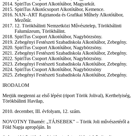
SpiriTus Csoport Alkotótábor, Magyarkút.
SpiriTus Alkotócsoport Alkotótábor, Kemence.
NAN–ART Rajztanoda és Grafikai Műhely Alkotótábor,
Mezőtúr.
12. Törökbálinti Nemzetközi Művésztelep, Törökbálinti
Falumúzeum, Törökbálint.
SpiriTus Csoport Alkotótábor, Nagybörzsöny.
Zebegényi Festészeti Szabadiskola Alkotótábor, Zebegény.
SpiriTus Csoport Alkotótábor, Nagybörzsöny.
Zebegényi Festészeti Szabadiskola Alkotótábor, Zebegény.
SpiriTus Csoport Alkotótábor, Nagybörzsöny.
Zebegényi Festészeti Szabadiskola Alkotótábor, Zebegény.
SpiriTus Csoport Alkotótábor, Nagybörzsöny
Zebegényi Festészeti Szabadiskola Alkotótábor, Zebegény.
IRODALOM
Merjük megtenni az első lépést (riport Török Jolival), Kerthelyiség,
Törökbálinti Havilap,
december, III. évfolyam, 12. szám.
NOVOTNY Tihamér: „TÁJSEBEK” – Török Joli művészetéről a
Föld Napja apropóján. In