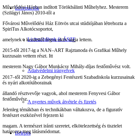
Művelődési Házban indított Törökbálinti Műhelyhez. Mesterem
Információk
(Szilágyi János) 2010-től a
Fővárosi Művelődési Ház Eötvös utcai stúdiójában létrehozta a
SpiriTus Alkotócsoportot,
Licitszabályok és ÁSZF
amelynek a kezdettől fogva aktív tagja lettem.
2015-től 2017-ig a NAN–ART Rajztanoda és Grafikai Műhely
kurzusain vettem részt. Itt
mesterem Nagy Gábor Munkácsy Mihály-díjas festőművész volt.
Adatvédelmi irányelvek
2017–től 2020-ig a Zebegényi Festészeti Szabadiskola kurzusainak
és nyári alkotótáborainak
állandó résztvevője vagyok, ahol mesterem Fenyvesi Gábor
festőművész.
A nyertes művek átvétele és fizetés
Jelenleg témákban és technikákban váltakozva, de a figuratív
festészet eszközével fejezem ki
magam. A természet iránti szeretet, elkötelezettség és tisztelet
határozza meg látásmódomat.
Belépés