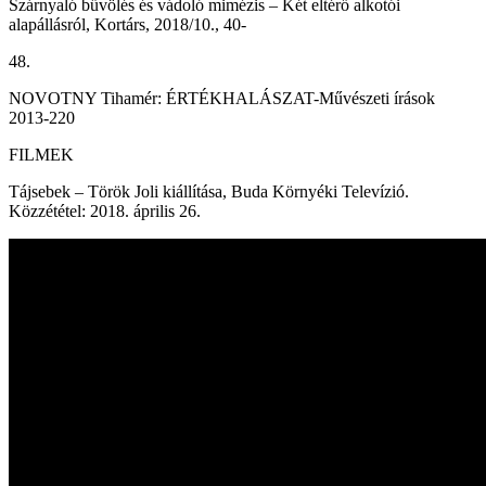
Szárnyaló bűvölés és vádoló mimézis – Két eltérő alkotói
alapállásról, Kortárs, 2018/10., 40-
48.
NOVOTNY Tihamér: ÉRTÉKHALÁSZAT-Művészeti írások
2013-220
FILMEK
Tájsebek – Török Joli kiállítása, Buda Környéki Televízió.
Közzététel: 2018. április 26.