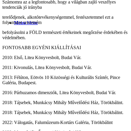
Számomra az a legfontosabb, hogy a világban zajló veszélyes
tendenciák jó irányba
terelődjenek, alkotótevékenységemmel, festészetemmel ezt a
folyamatot szeretném
Menu
Menu
befolyásolni a FÖLD természeti értékeinek megőrzése érdekében és
védelmében.
FONTOSABB EGYÉNI KIÁLLÍTÁSAI
2010: Első, Litea Könyvesbolt, Budai Vár.
2011: Kivonulás, Litea Könyvesbolt, Budai Vár.
2013: Félúton, Eötvös 10 Közösségi és Kulturális Színtér, Pince
Galéria, Budapest.
2016: Párhuzamos dimenziók, Litea Könyvesbolt, Budai Vár.
2018: Tájsebek, Munkácsy Mihály Művelődési Ház, Törökbálint.
2018: Tájsebek, Munkácsy Mihály Művelődési Ház, Törökbálint.
2022: Válogatás, Falumúzeum-Kortárs Galéria, Törökbálint