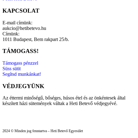
KAPCSOLAT
E-mail címünk:
aukcio@hetibetevo.hu
Címünk:
1011 Budapest, Bem rakpart 25/b.
TÁMOGASS!
Támogass pénzzel
Süss sütit
Segítsd munkánkat!
VÉDJEGYÜNK
Az éttermi minőségű, bőséges, húsos étel és az önkéntesek által
készített házi sütemények váltak a Heti Betevő védjegyévé.
2024 © Minden jog fenntartva – Heti Betevő Egyesület