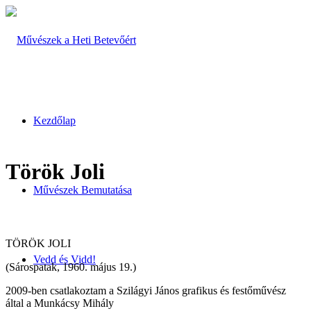
Kezdőlap
Török Joli
Művészek Bemutatása
TÖRÖK JOLI
Vedd és Vidd!
(Sárospatak, 1960. május 19.)
2009-ben csatlakoztam a Szilágyi János grafikus és festőművész
által a Munkácsy Mihály