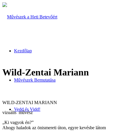
Kezdőlap
Wild-Zentai Mariann
Művészek Bemutatása
WILD-ZENTAI MARIANN
Vedd és Vidd!
vizuális művész
„Ki vagyok én?”
Ahogy haladok az önismereti úton, egyre kevésbe látom