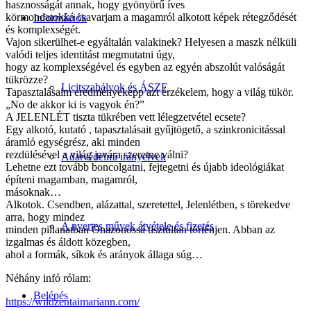
hasznosságát annak, hogy gyönyörű íves
körmondatokká csavarjam a magamról alkotott képek rétegződését
Információk
és komplexségét.
Vajon sikerülhet-e egyáltalán valakinek? Helyesen a maszk nélküli
valódi teljes identitást megmutatni úgy,
hogy az komplexségével és egyben az egyén abszolút valóságát
tükrözze?
Licitszabályok és ÁSZF
Tapasztalásaim eredményeképp azt érzékelem, hogy a világ tükör.
„No de akkor ki is vagyok én?”
A JELENLÉT tiszta tükrében vett lélegzetvétel ecsete?
Egy alkotó, kutató , tapasztalásait gyűjtögető, a szinkronicitással
áramló egységrész, aki minden
rezdülésével a világ javára szeretne válni?
Adatvédelmi irányelvek
Lehetne ezt tovább boncolgatni, fejtegetni és újabb ideológiákat
építeni magamban, magamról,
másoknak…
Alkotok. Csendben, alázattal, szeretettel, Jelenlétben, s törekedve
arra, hogy mindez
A nyertes művek átvétele és fizetés
minden pillanatban Önazonossá tisztultan történjen. Abban az
izgalmas és áldott közegben,
ahol a formák, síkok és arányok állaga súg…
Néhány infó rólam:
Belépés
https://wildzentaimariann.com/