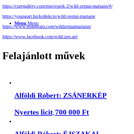
https://curegallery.com/muveszek-2/wild-zentai-mariann/#/
https://youngart.hu/kollekcio/wild-zentai-mariann
Menu
Menu
https://www.instagram.com/wildzentaimariann/
https://www.facebook.com/wild.zen.art/
Felajánlott művek
Alföldi Róbert: ZSÁNERKÉP
Nyertes licit
700 000
Ft
:
Alföldi Róbert: ÉJSZAKAI