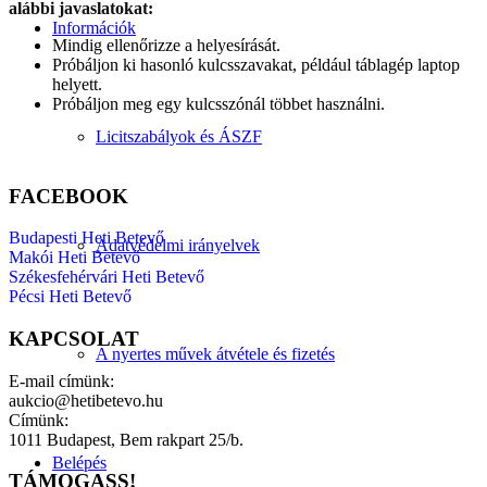
alábbi javaslatokat:
Információk
Mindig ellenőrizze a helyesírását.
Próbáljon ki hasonló kulcsszavakat, például táblagép laptop
helyett.
Próbáljon meg egy kulcsszónál többet használni.
Licitszabályok és ÁSZF
FACEBOOK
Budapesti Heti Betevő
Adatvédelmi irányelvek
Makói Heti Betevő
Székesfehérvári Heti Betevő
Pécsi Heti Betevő
KAPCSOLAT
A nyertes művek átvétele és fizetés
E-mail címünk:
aukcio@hetibetevo.hu
Címünk:
1011 Budapest, Bem rakpart 25/b.
Belépés
TÁMOGASS!