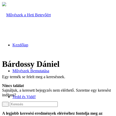
Kezdőlap
Bárdossy Dániel
Művészek Bemutatása
Egy termék se felelt meg a keresésnek.
Nincs találat
Sajnáljuk, a keresett bejegyzés nem elérhető. Szeretne egy keresést
indítani?
Vedd és Vidd!
A legjobb keresési eredmények eléréséhez fontolja meg az