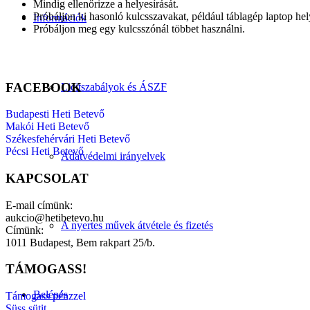
Mindig ellenőrizze a helyesírását.
Próbáljon ki hasonló kulcsszavakat, például táblagép laptop hely
Információk
Próbáljon meg egy kulcsszónál többet használni.
FACEBOOK
Licitszabályok és ÁSZF
Budapesti Heti Betevő
Makói Heti Betevő
Székesfehérvári Heti Betevő
Pécsi Heti Betevő
Adatvédelmi irányelvek
KAPCSOLAT
E-mail címünk:
aukcio@hetibetevo.hu
A nyertes művek átvétele és fizetés
Címünk:
1011 Budapest, Bem rakpart 25/b.
TÁMOGASS!
Belépés
Támogass pénzzel
Süss sütit