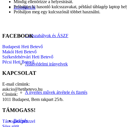
Mindig ellenőrizze a helyesírását.
Próbáljon ki hasonló kulcsszavakat, például táblagép laptop hely
Információk
Próbáljon meg egy kulcsszónál többet használni.
FACEBOOK
Licitszabályok és ÁSZF
Budapesti Heti Betevő
Makói Heti Betevő
Székesfehérvári Heti Betevő
Pécsi Heti Betevő
Adatvédelmi irányelvek
KAPCSOLAT
E-mail címünk:
aukcio@hetibetevo.hu
A nyertes művek átvétele és fizetés
Címünk:
1011 Budapest, Bem rakpart 25/b.
TÁMOGASS!
Belépés
Támogass pénzzel
Süss sütit