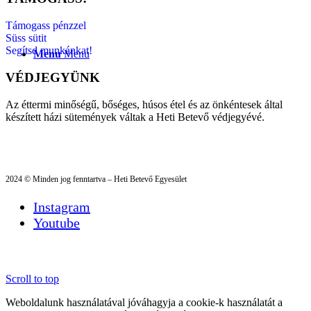
Támogass pénzzel
Süss sütit
Segítsd munkánkat!
Menu
Menu
VÉDJEGYÜNK
Az éttermi minőségű, bőséges, húsos étel és az önkéntesek által
készített házi sütemények váltak a Heti Betevő védjegyévé.
2024 © Minden jog fenntartva – Heti Betevő Egyesület
Instagram
Youtube
Scroll to top
Weboldalunk használatával jóváhagyja a cookie-k használatát a