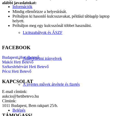
alábbi javaslatokat:
Információk
Mindig ellenőrizze a helyesírását.
Próbáljon ki hasonló kulcsszavakat, például táblagép laptop
helyett.
Próbáljon meg egy kulcsszónál többet használni.
Licitszabályok és ÁSZF
FACEBOOK
Budapesti Heti Betevő
Adatvédelmi irányelvek
Makói Heti Betevő
Székesfehérvári Heti Betevő
Pécsi Heti Betevő
KAPCSOLAT
A nyertes művek átvétele és fizetés
E-mail címünk:
aukcio@hetibetevo.hu
Címünk:
1011 Budapest, Bem rakpart 25/b.
Belépés
TÁMOGASS!