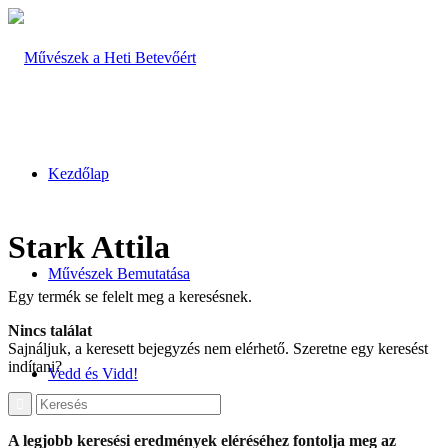
Kezdőlap
Stark Attila
Művészek Bemutatása
Egy termék se felelt meg a keresésnek.
Nincs találat
Sajnáljuk, a keresett bejegyzés nem elérhető. Szeretne egy keresést
indítani?
Vedd és Vidd!
A legjobb keresési eredmények eléréséhez fontolja meg az