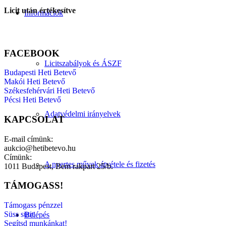
Licit után értékesítve
Információk
FACEBOOK
Licitszabályok és ÁSZF
Budapesti Heti Betevő
Makói Heti Betevő
Székesfehérvári Heti Betevő
Pécsi Heti Betevő
Adatvédelmi irányelvek
KAPCSOLAT
E-mail címünk:
aukcio@hetibetevo.hu
Címünk:
A nyertes művek átvétele és fizetés
1011 Budapest, Bem rakpart 25/b.
TÁMOGASS!
Támogass pénzzel
Süss sütit
Belépés
Segítsd munkánkat!