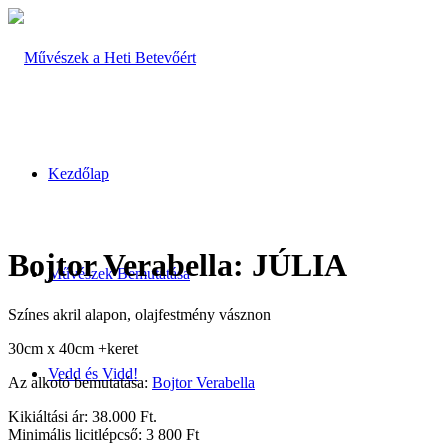
Kezdőlap
Bojtor Verabella: JÚLIA
Művészek Bemutatása
Színes akril alapon, olajfestmény vásznon
30cm x 40cm +keret
Vedd és Vidd!
Az alkotó bemutatása:
Bojtor Verabella
Kikiáltási ár: 38.000 Ft.
Minimális licitlépcső: 3 800 Ft