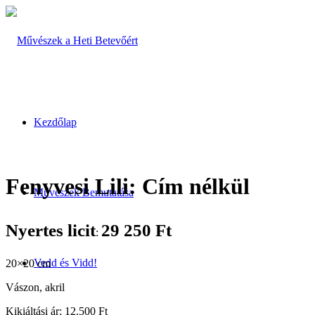
Kezdőlap
Fenyvesi Lili: Cím nélkül
Művészek Bemutatása
Nyertes licit
29 250
Ft
:
Vedd és Vidd!
20×20 cm
Vászon, akril
Kikiáltási ár: 12.500 Ft