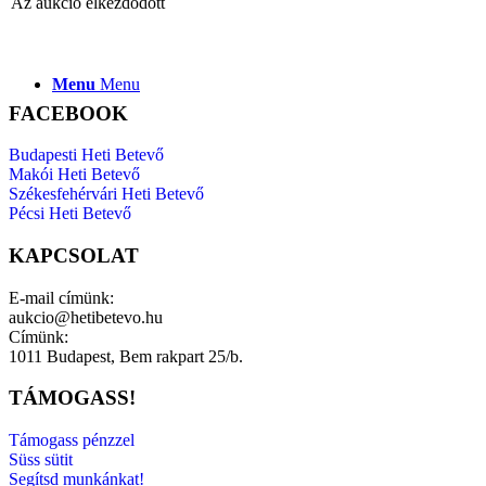
Az aukció elkezdődött
Menu
Menu
FACEBOOK
Budapesti Heti Betevő
Makói Heti Betevő
Székesfehérvári Heti Betevő
Pécsi Heti Betevő
KAPCSOLAT
E-mail címünk:
aukcio@hetibetevo.hu
Címünk:
1011 Budapest, Bem rakpart 25/b.
TÁMOGASS!
Támogass pénzzel
Süss sütit
Segítsd munkánkat!