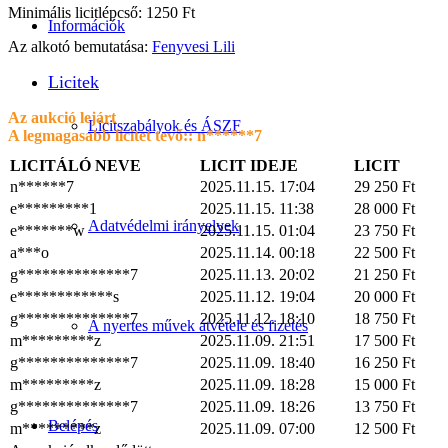
Minimális licitlépcső: 1250 Ft
Információk
Az alkotó bemutatása:
Fenyvesi Lili
Licitek
Az aukció lejárt
Licitszabályok és ÁSZF
A legmagasabb licitet tevő::
n******7
LICITÁLÓ NEVE
LICIT IDEJE
LICIT
n******7
2025.11.15. 17:04
29 250
Ft
e*********1
2025.11.15. 11:38
28 000
Ft
Adatvédelmi irányelvek
e*******w
2025.11.15. 01:04
23 750
Ft
a***o
2025.11.14. 00:18
22 500
Ft
g**************7
2025.11.13. 20:02
21 250
Ft
e************s
2025.11.12. 19:04
20 000
Ft
g**************7
2025.11.12. 18:10
18 750
Ft
A nyertes művek átvétele és fizetés
m*********z
2025.11.09. 21:51
17 500
Ft
g**************7
2025.11.09. 18:40
16 250
Ft
m*********z
2025.11.09. 18:28
15 000
Ft
g**************7
2025.11.09. 18:26
13 750
Ft
Belépés
m*********z
2025.11.09. 07:00
12 500
Ft