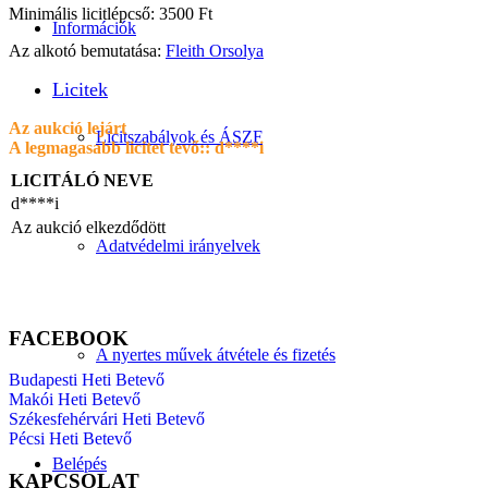
Minimális licitlépcső: 3500 Ft
Információk
Az alkotó bemutatása:
Fleith Orsolya
Licitek
Az aukció lejárt
Licitszabályok és ÁSZF
A legmagasabb licitet tevő::
d****i
LICITÁLÓ NEVE
d****i
Az aukció elkezdődött
Adatvédelmi irányelvek
FACEBOOK
A nyertes művek átvétele és fizetés
Budapesti Heti Betevő
Makói Heti Betevő
Székesfehérvári Heti Betevő
Pécsi Heti Betevő
Belépés
KAPCSOLAT