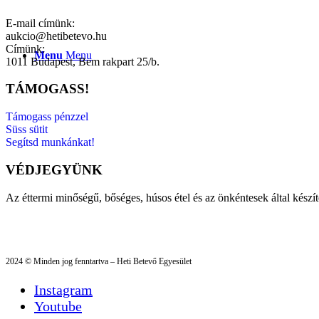
E-mail címünk:
aukcio@hetibetevo.hu
Címünk:
Menu
Menu
1011 Budapest, Bem rakpart 25/b.
TÁMOGASS!
Támogass pénzzel
Süss sütit
Segítsd munkánkat!
VÉDJEGYÜNK
Az éttermi minőségű, bőséges, húsos étel és az önkéntesek által készí
2024 © Minden jog fenntartva – Heti Betevő Egyesület
Instagram
Youtube