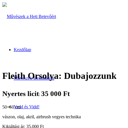
Kezdőlap
Fleith Orsolya: Dubajozzunk
Művészek Bemutatása
Nyertes licit
35 000
Ft
:
Vedd és Vidd!
50×50 cm
vászon, olaj, akril, airbrush vegyes technika
Kikiáltási ár: 35.000 Ft