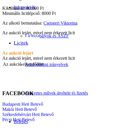
Információk
Kikiáltási ár: 80.000 Ft
Minimális licitlépcső: 8000 Ft
Az alkotó bemutatása:
Csengeri Viktorina
Az aukció lejárt, mivel nem érkezett licit
Licitszabályok és ÁSZF
Licitek
Az aukció lejárt
Az aukció lejárt, mivel nem érkezett licit
Az aukció elkezdődött
Adatvédelmi irányelvek
FACEBOOK
A nyertes művek átvétele és fizetés
Budapesti Heti Betevő
Makói Heti Betevő
Székesfehérvári Heti Betevő
Pécsi Heti Betevő
Belépés