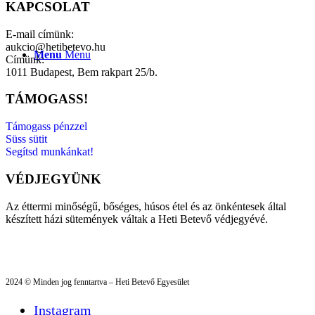
KAPCSOLAT
E-mail címünk:
aukcio@hetibetevo.hu
Menu
Menu
Címünk:
1011 Budapest, Bem rakpart 25/b.
TÁMOGASS!
Támogass pénzzel
Süss sütit
Segítsd munkánkat!
VÉDJEGYÜNK
Az éttermi minőségű, bőséges, húsos étel és az önkéntesek által
készített házi sütemények váltak a Heti Betevő védjegyévé.
2024 © Minden jog fenntartva – Heti Betevő Egyesület
Instagram