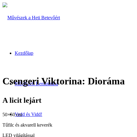
Kezdőlap
Csengeri Viktorina: Dioráma
Művészek Bemutatása
A licit lejárt
Vedd és Vidd!
50×50 cm
Tűfilc és akvarell keverék
LED világítással