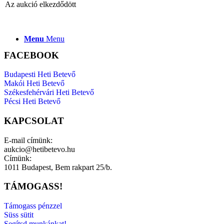
Az aukció elkezdődött
Menu
Menu
FACEBOOK
Budapesti Heti Betevő
Makói Heti Betevő
Székesfehérvári Heti Betevő
Pécsi Heti Betevő
KAPCSOLAT
E-mail címünk:
aukcio@hetibetevo.hu
Címünk:
1011 Budapest, Bem rakpart 25/b.
TÁMOGASS!
Támogass pénzzel
Süss sütit
Segítsd munkánkat!