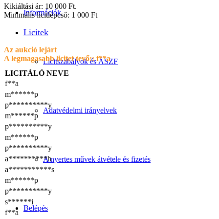
Kikiáltási ár: 10 000 Ft.
Információk
Minimális licitlépcső: 1 000 Ft
Licitek
Az aukció lejárt
A legmagasabb licitet tevő::
f**a
Licitszabályok és ÁSZF
LICITÁLÓ NEVE
f**a
m******p
p**********y
Adatvédelmi irányelvek
m******p
p**********y
m******p
p**********y
a**********h
A nyertes művek átvétele és fizetés
a***********s
m******p
p**********y
s******i
Belépés
f**a