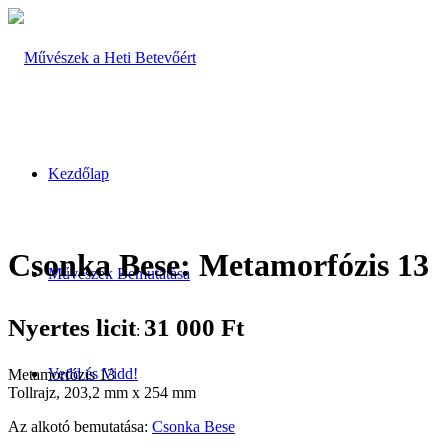
Kezdőlap
Csonka Bese: Metamorfózis 13
Művészek Bemutatása
Nyertes licit
31 000
Ft
:
Vedd és Vidd!
Metamorfózis 13
Tollrajz, 203,2 mm x 254 mm
Az alkotó bemutatása:
Csonka Bese