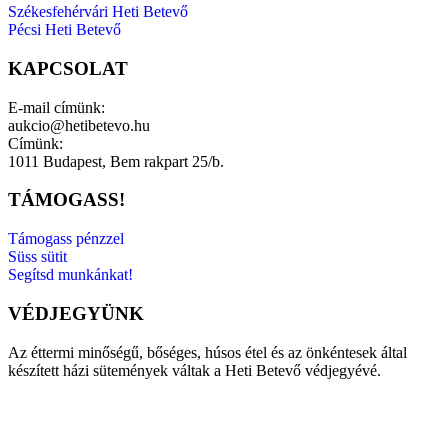
Székesfehérvári Heti Betevő
Pécsi Heti Betevő
KAPCSOLAT
E-mail címünk:
aukcio@hetibetevo.hu
Címünk:
1011 Budapest, Bem rakpart 25/b.
TÁMOGASS!
Támogass pénzzel
Süss sütit
Segítsd munkánkat!
VÉDJEGYÜNK
Az éttermi minőségű, bőséges, húsos étel és az önkéntesek által
készített házi sütemények váltak a Heti Betevő védjegyévé.