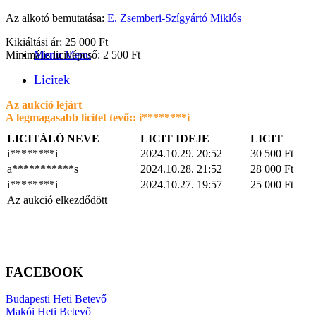
Az alkotó bemutatása:
E. Zsemberi-Szígyártó Miklós
Kikiáltási ár: 25 000 Ft
Minimális licitlépcső: 2 500 Ft
Menu
Menu
Licitek
Az aukció lejárt
A legmagasabb licitet tevő::
i********i
LICITÁLÓ NEVE
LICIT IDEJE
LICIT
i********i
2024.10.29. 20:52
30 500
Ft
a***********s
2024.10.28. 21:52
28 000
Ft
i********i
2024.10.27. 19:57
25 000
Ft
Az aukció elkezdődött
FACEBOOK
Budapesti Heti Betevő
Makói Heti Betevő