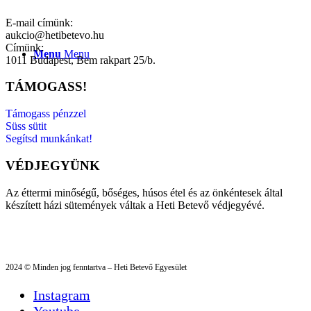
E-mail címünk:
aukcio@hetibetevo.hu
Címünk:
Menu
Menu
1011 Budapest, Bem rakpart 25/b.
TÁMOGASS!
Támogass pénzzel
Süss sütit
Segítsd munkánkat!
VÉDJEGYÜNK
Az éttermi minőségű, bőséges, húsos étel és az önkéntesek által
készített házi sütemények váltak a Heti Betevő védjegyévé.
2024 © Minden jog fenntartva – Heti Betevő Egyesület
Instagram
Youtube