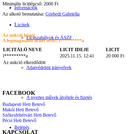
Minimális licitlépcső: 2000 Ft
Információk
Az alkotó bemutatása:
Görbedi Gabriella
Licitek
Az aukció lejárt
Licitszabályok és ÁSZF
A legmagasabb licitet tevő::
l*********a
LICITÁLÓ NEVE
LICIT IDEJE
LICIT
l*********a
2025.11.15. 12:41
20 000
Ft
Az aukció elkezdődött
Adatvédelmi irányelvek
FACEBOOK
A nyertes művek átvétele és fizetés
Budapesti Heti Betevő
Makói Heti Betevő
Székesfehérvári Heti Betevő
Pécsi Heti Betevő
Belépés
KAPCSOLAT