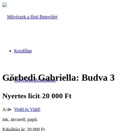
Kezdőlap
Görbedi Gabriella: Budva 3
Művészek Bemutatása
Nyertes licit
20 000
Ft
:
Vedd és Vidd!
A/4
ink, akvarell, papír,
Kikiáltási ár: 20.000 Ft