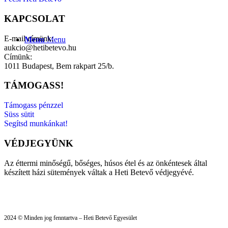
KAPCSOLAT
E-mail címünk:
Menu
Menu
aukcio@hetibetevo.hu
Címünk:
1011 Budapest, Bem rakpart 25/b.
TÁMOGASS!
Támogass pénzzel
Süss sütit
Segítsd munkánkat!
VÉDJEGYÜNK
Az éttermi minőségű, bőséges, húsos étel és az önkéntesek által
készített házi sütemények váltak a Heti Betevő védjegyévé.
2024 © Minden jog fenntartva – Heti Betevő Egyesület