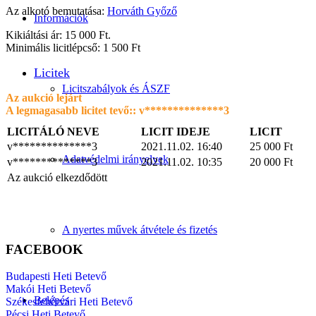
Az alkotó bemutatása:
Horváth Győző
Információk
Kikiáltási ár: 15 000 Ft.
Minimális licitlépcső: 1 500 Ft
Licitek
Licitszabályok és ÁSZF
Az aukció lejárt
A legmagasabb licitet tevő::
v**************3
LICITÁLÓ NEVE
LICIT IDEJE
LICIT
v**************3
2021.11.02. 16:40
25 000
Ft
Adatvédelmi irányelvek
v**************3
2021.11.02. 10:35
20 000
Ft
Az aukció elkezdődött
A nyertes művek átvétele és fizetés
FACEBOOK
Budapesti Heti Betevő
Makói Heti Betevő
Belépés
Székesfehérvári Heti Betevő
Pécsi Heti Betevő