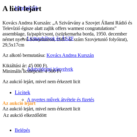
A licit lejárt
Információk
Kovács Andrea Kurszán: „A Szivárvány a Szovjet Állami Rádió és
Televízió égisze alatt zajlik offers warmest congratulations”
assemblage, fa/papír/csont, (szürkemarha borda, 1950. december
Licitszabályok és ÁSZF
német nyelvű Sowjetunion, 1987. 6. szám Szovjetunió folyóirat),
29,5x17cm
Az alkotó bemutatása:
Kovács Andrea Kurszán
Kikiáltási ár: 45 000 Ft.
Adatvédelmi irányelvek
Minimális licitlépcső: 4 500 Ft
Az aukció lejárt, mivel nem érkezett licit
Licitek
A nyertes művek átvétele és fizetés
Az aukció lejárt
Az aukció lejárt, mivel nem érkezett licit
Az aukció elkezdődött
Belépés