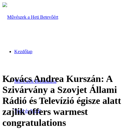
Kezdőlap
Kovács Andrea Kurszán: A
Művészek Bemutatása
Szivárvány a Szovjet Állami
Rádió és Televízió égisze alatt
zajlik offers warmest
Vedd és Vidd!
congratulations