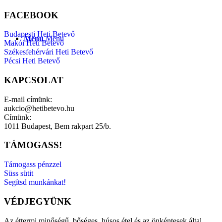
FACEBOOK
Budapesti Heti Betevő
Menu
Menu
Makói Heti Betevő
Székesfehérvári Heti Betevő
Pécsi Heti Betevő
KAPCSOLAT
E-mail címünk:
aukcio@hetibetevo.hu
Címünk:
1011 Budapest, Bem rakpart 25/b.
TÁMOGASS!
Támogass pénzzel
Süss sütit
Segítsd munkánkat!
VÉDJEGYÜNK
Az éttermi minőségű, bőséges, húsos étel és az önkéntesek által