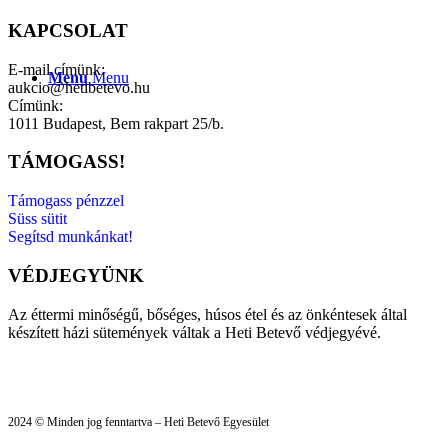
KAPCSOLAT
E-mail címünk:
Menu
Menu
aukcio@hetibetevo.hu
Címünk:
1011 Budapest, Bem rakpart 25/b.
TÁMOGASS!
Támogass pénzzel
Süss sütit
Segítsd munkánkat!
VÉDJEGYÜNK
Az éttermi minőségű, bőséges, húsos étel és az önkéntesek által
készített házi sütemények váltak a Heti Betevő védjegyévé.
2024 © Minden jog fenntartva – Heti Betevő Egyesület