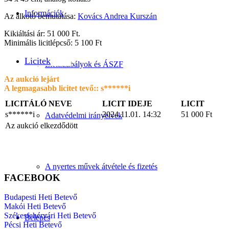
Információk
Az alkotó bemutatása:
Kovács Andrea Kurszán
Kikiáltási ár: 51 000 Ft.
Minimális licitlépcső: 5 100 Ft
Licitek
Licitszabályok és ÁSZF
Az aukció lejárt
A legmagasabb licitet tevő::
s******i
LICITÁLÓ NEVE
LICIT IDEJE
LICIT
s******i
2024.11.01. 14:32
51 000
Ft
Adatvédelmi irányelvek
Az aukció elkezdődött
A nyertes művek átvétele és fizetés
FACEBOOK
Budapesti Heti Betevő
Makói Heti Betevő
Székesfehérvári Heti Betevő
Belépés
Pécsi Heti Betevő