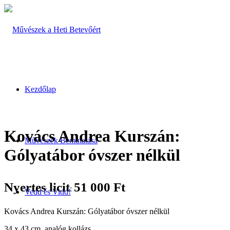
Kezdőlap
Kovács Andrea Kurszán:
Művészek Bemutatása
Gólyatábor óvszer nélkül
Nyertes licit
51 000
Ft
:
Vedd és Vidd!
Kovács Andrea Kurszán: Gólyatábor óvszer nélkül
34 x 43 cm, analóg kollázs