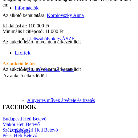
cm
Információk
Az alkotó bemutatása:
Korolovszky Anna
Kikiáltási ár: 110 000 Ft.
Minimális licitlépcső: 11 000 Ft
Licitszabályok és ÁSZF
Az aukció lejárt, mivel nem érkezett licit
Licitek
Az aukció lejárt
Az aukció lejárt, mivel nem érkezett licit
Adatvédelmi irányelvek
Az aukció elkezdődött
A nyertes művek átvétele és fizetés
FACEBOOK
Budapesti Heti Betevő
Makói Heti Betevő
Székesfehérvári Heti Betevő
Belépés
Pécsi Heti Betevő