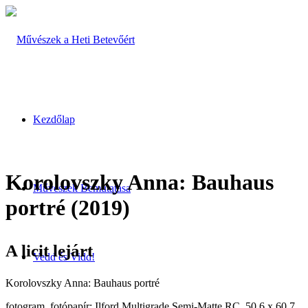
Kezdőlap
Korolovszky Anna: Bauhaus
Művészek Bemutatása
portré (2019)
A licit lejárt
Vedd és Vidd!
Korolovszky Anna: Bauhaus portré
fotogram, fotópapír: Ilford Multigrade Semi-Matte RC, 50.6 x 60.7