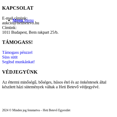
KAPCSOLAT
E-mail címünk:
Menu
Menu
aukcio@hetibetevo.hu
Címünk:
1011 Budapest, Bem rakpart 25/b.
TÁMOGASS!
Támogass pénzzel
Süss sütit
Segítsd munkánkat!
VÉDJEGYÜNK
Az éttermi minőségű, bőséges, húsos étel és az önkéntesek által
készített házi sütemények váltak a Heti Betevő védjegyévé.
2024 © Minden jog fenntartva – Heti Betevő Egyesület