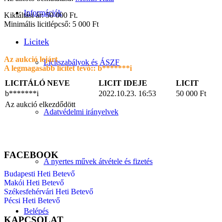
Információk
Kikiáltási ár: 50 000 Ft.
Minimális licitlépcső: 5 000 Ft
Licitek
Az aukció lejárt
Licitszabályok és ÁSZF
A legmagasabb licitet tevő::
b*******i
LICITÁLÓ NEVE
LICIT IDEJE
LICIT
b*******i
2022.10.23. 16:53
50 000
Ft
Az aukció elkezdődött
Adatvédelmi irányelvek
FACEBOOK
A nyertes művek átvétele és fizetés
Budapesti Heti Betevő
Makói Heti Betevő
Székesfehérvári Heti Betevő
Pécsi Heti Betevő
Belépés
KAPCSOLAT