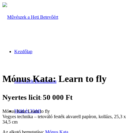
Kezdőlap
Mónus Kata: Learn to fly
Művészek Bemutatása
Nyertes licit
50 000
Ft
:
Vedd és Vidd!
Mónus Kata: Learn to fly
Vegyes technika – tetováló festék akvarell papíron, kollázs, 25,3 x
34,5 cm
Az alkotó bemutatása:
Mónus Kata