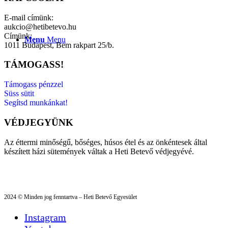
E-mail címünk:
aukcio@hetibetevo.hu
Címünk:
Menu
Menu
1011 Budapest, Bem rakpart 25/b.
TÁMOGASS!
Támogass pénzzel
Süss sütit
Segítsd munkánkat!
VÉDJEGYÜNK
Az éttermi minőségű, bőséges, húsos étel és az önkéntesek által
készített házi sütemények váltak a Heti Betevő védjegyévé.
2024 © Minden jog fenntartva – Heti Betevő Egyesület
Instagram