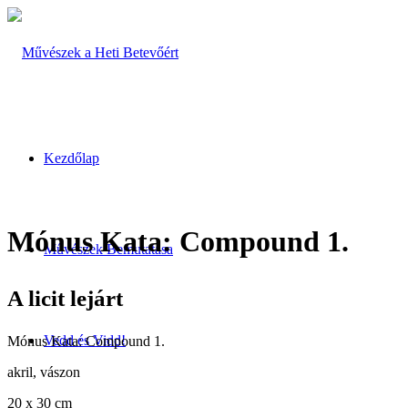
Kezdőlap
Mónus Kata: Compound 1.
Művészek Bemutatása
A licit lejárt
Vedd és Vidd!
Mónus Kata: Compound 1.
akril, vászon
20 x 30 cm