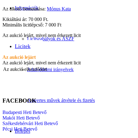
Információk
Az alkotó bemutatása:
Mónus Kata
Kikiáltási ár: 70 000 Ft.
Minimális licitlépcső: 7 000 Ft
Az aukció lejárt, mivel nem érkezett licit
Licitszabályok és ÁSZF
Licitek
Az aukció lejárt
Az aukció lejárt, mivel nem érkezett licit
Az aukció elkezdődött
Adatvédelmi irányelvek
FACEBOOK
A nyertes művek átvétele és fizetés
Budapesti Heti Betevő
Makói Heti Betevő
Székesfehérvári Heti Betevő
Pécsi Heti Betevő
Belépés