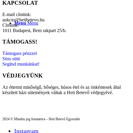
KAPCSOLAT
E-mail címünk:
aukcio@hetibetevo.hu
Menu
Menu
Címünk:
1011 Budapest, Bem rakpart 25/b.
TÁMOGASS!
Támogass pénzzel
Süss sütit
Segítsd munkánkat!
VÉDJEGYÜNK
Az éttermi minőségű, bőséges, húsos étel és az önkéntesek által
készített házi sütemények váltak a Heti Betevő védjegyévé.
2024 © Minden jog fenntartva – Heti Betevő Egyesület
Instagram