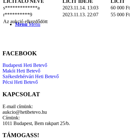
LICITÁLÓ NEVE
LICIT IDEJE
LICIT
s*************a
2023.11.14. 13:03
60 000
Ft
r**********9
2023.11.13. 22:07
55 000
Ft
Az aukció elkezdődött
Menu
Menu
FACEBOOK
Budapesti Heti Betevő
Makói Heti Betevő
Székesfehérvári Heti Betevő
Pécsi Heti Betevő
KAPCSOLAT
E-mail címünk:
aukcio@hetibetevo.hu
Címünk:
1011 Budapest, Bem rakpart 25/b.
TÁMOGASS!