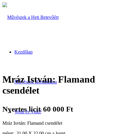
Kezdőlap
Mráz István: Flamand
Művészek Bemutatása
csendélet
Nyertes licit
60 000
Ft
:
Vedd és Vidd!
Mráz Isvtán: Flamand csendélet
méret: 31,00 X 32,00 cm + keret