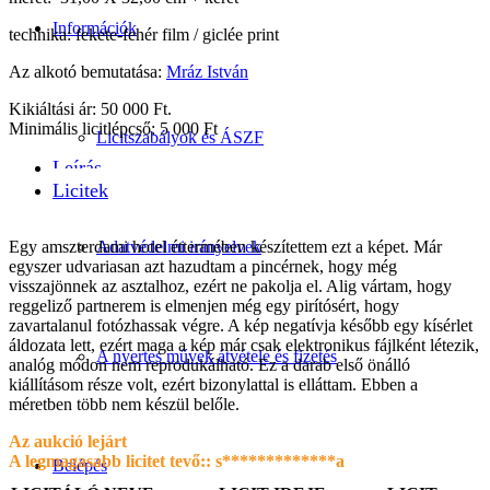
Információk
technika: fekete-fehér film / giclée print
Az alkotó bemutatása:
Mráz István
Kikiáltási ár: 50 000 Ft.
Minimális licitlépcső: 5 000 Ft
Licitszabályok és ÁSZF
Leírás
Licitek
Egy amszterdami hotel éttermében készítettem ezt a képet. Már
Adatvédelmi irányelvek
egyszer udvariasan azt hazudtam a pincérnek, hogy még
visszajönnek az asztalhoz, ezért ne pakolja el. Alig vártam, hogy
reggeliző partnerem is elmenjen még egy pirítósért, hogy
zavartalanul fotózhassak végre. A kép negatívja később egy kísérlet
áldozata lett, ezért maga a kép már csak elektronikus fájlként létezik,
A nyertes művek átvétele és fizetés
analóg módon nem reprodukálható. Ez a darab első önálló
kiállításom része volt, ezért bizonylattal is elláttam. Ebben a
méretben több nem készül belőle.
Az aukció lejárt
A legmagasabb licitet tevő::
s*************a
Belépés