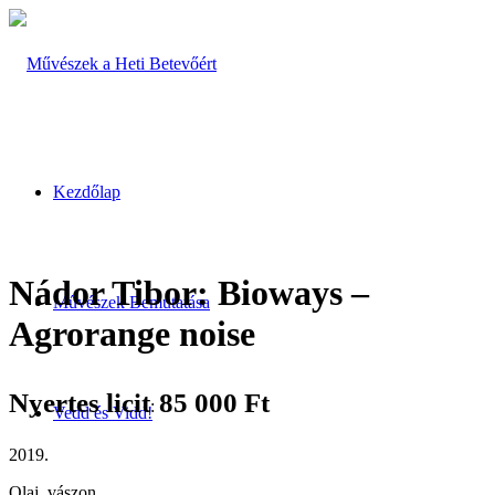
Kezdőlap
Nádor Tibor: Bioways –
Művészek Bemutatása
Agrorange noise
Nyertes licit
85 000
Ft
:
Vedd és Vidd!
2019.
Olaj, vászon