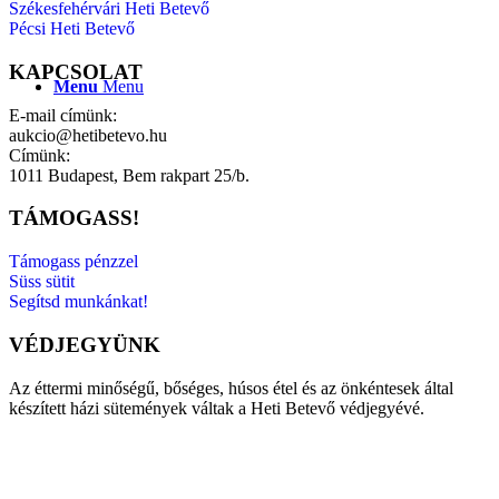
Székesfehérvári Heti Betevő
Pécsi Heti Betevő
KAPCSOLAT
Menu
Menu
E-mail címünk:
aukcio@hetibetevo.hu
Címünk:
1011 Budapest, Bem rakpart 25/b.
TÁMOGASS!
Támogass pénzzel
Süss sütit
Segítsd munkánkat!
VÉDJEGYÜNK
Az éttermi minőségű, bőséges, húsos étel és az önkéntesek által
készített házi sütemények váltak a Heti Betevő védjegyévé.