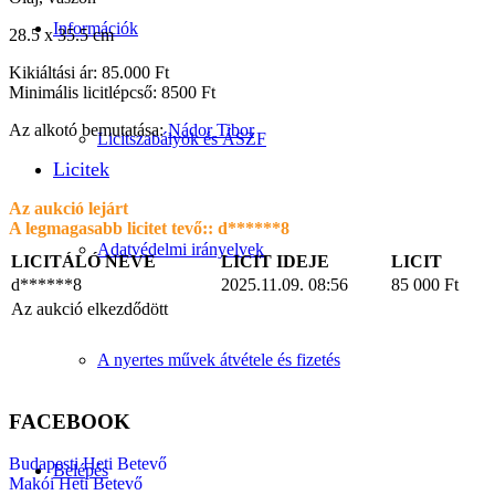
Információk
28.5 x 35.5 cm
Kikiáltási ár: 85.000 Ft
Minimális licitlépcső: 8500 Ft
Az alkotó bemutatása:
Nádor Tibor
Licitszabályok és ÁSZF
Licitek
Az aukció lejárt
A legmagasabb licitet tevő::
d******8
Adatvédelmi irányelvek
LICITÁLÓ NEVE
LICIT IDEJE
LICIT
d******8
2025.11.09. 08:56
85 000
Ft
Az aukció elkezdődött
A nyertes művek átvétele és fizetés
FACEBOOK
Budapesti Heti Betevő
Belépés
Makói Heti Betevő